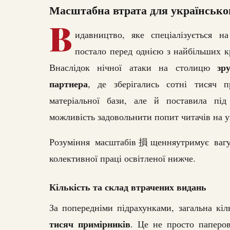
Масштабна втрата для українсько
В
идавництво, яке спеціалізується на
постало перед однією з найбільших кр
зр
Внаслідок нічної атаки на столицю
партнера
, де зберігались сотні тисяч 
матеріальної бази, але й поставила під
можливість задовольнити попит читачів на у
Розуміння масштабів損щенняутримує вагу:
колективної праці освітленої нижче.
Кількість та склад втрачених видань
За попередніми підрахунками, загальна кі
тисяч примірників
. Це не просто паперо