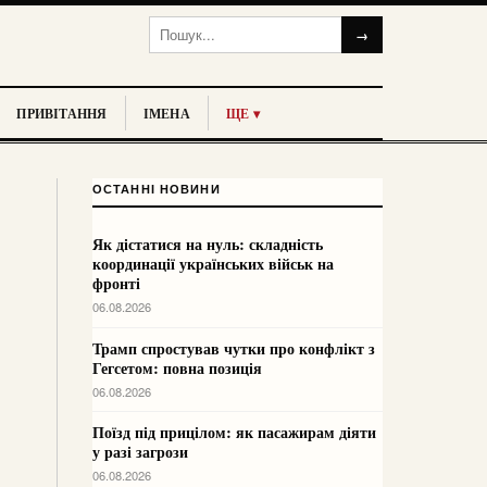
→
ПРИВІТАННЯ
ІМЕНА
ЩЕ ▾
ОСТАННІ НОВИНИ
Як дістатися на нуль: складність
координації українських військ на
фронті
06.08.2026
Трамп спростував чутки про конфлікт з
Гегсетом: повна позиція
06.08.2026
Поїзд під прицілом: як пасажирам діяти
у разі загрози
06.08.2026