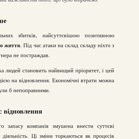
ше
льних збитків, найсуттєвішою позитивною
го життя
. Під час атаки на склад складу ніхто з
тнера не постраждав.
а людей становить найвищий пріоритет, і цей
дією на відновлення. Економічні втрати можна
були б непоправними.
с відновлення
го запасу компанія змушена внести суттєві
діяльність. Ці зміни торкаються як процесів