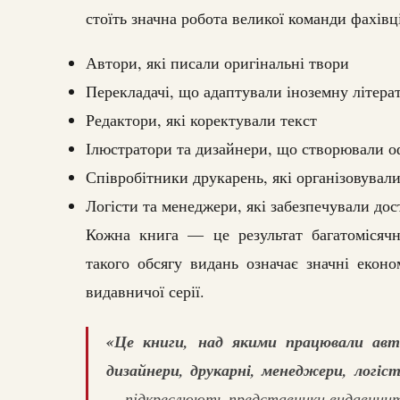
стоїть значна робота великої команди фахівц
Автори, які писали оригінальні твори
Перекладачі, що адаптували іноземну літера
Редактори, які коректували текст
Ілюстратори та дизайнери, що створювали 
Співробітники друкарень, які організовувал
Логісти та менеджери, які забезпечували дос
Кожна книга — це результат багатомісячно
такого обсягу видань означає значні еконо
видавничої серії.
«Це книги, над якими працювали авто
дизайнери, друкарні, менеджери, логіс
— підкреслюють представники видавницт