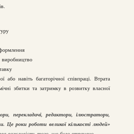
ів.
туру
оформлення
и виробництво
тавку
ї або навіть багаторічної співпраці. Втрата
мічні збитки та затримку в розвитку власної
ри, перекладачі, редактори, ілюстратори,
ти. Це роки роботи великої кількості людей»
ва важливість того, що було втрачено.