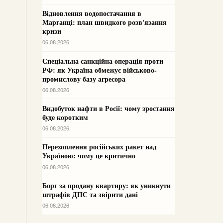
Відновлення водопостачання в
Марганці: план швидкого розв'язання
кризи
06.08.2026
Спеціальна санкційна операція проти
РФ: як Україна обмежує військово-
промислову базу агресора
06.08.2026
Видобуток нафти в Росії: чому зростання
буде коротким
06.08.2026
Перехоплення російських ракет над
Україною: чому це критично
06.08.2026
Борг за продану квартиру: як уникнути
штрафів ДПС та звірити дані
06.08.2026