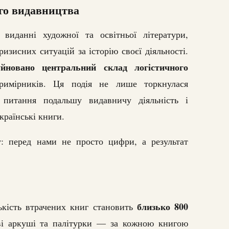
го видавництва
 виданні художної та освітньої літератури,
изисних ситуацій за історію своєї діяльності.
уйновано центральний склад логістичного
примірників. Ця подія не лише торкнулася
 питання подальшу видавничу діяльність і
країнські книги.
 перед нами не просто цифри, а результат
близько 800
лькість втрачених книг становить
ві аркуші та палітурки — за кожною книгою