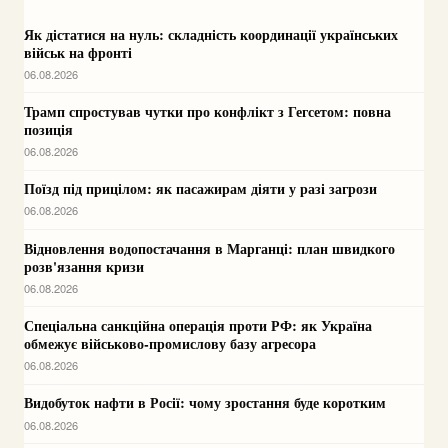
Як дістатися на нуль: складність координації українських
військ на фронті
06.08.2026
Трамп спростував чутки про конфлікт з Гегсетом: повна
позиція
06.08.2026
Поїзд під прицілом: як пасажирам діяти у разі загрози
06.08.2026
Відновлення водопостачання в Марганці: план швидкого
розв'язання кризи
06.08.2026
Спеціальна санкційна операція проти РФ: як Україна
обмежує військово-промислову базу агресора
06.08.2026
Видобуток нафти в Росії: чому зростання буде коротким
06.08.2026