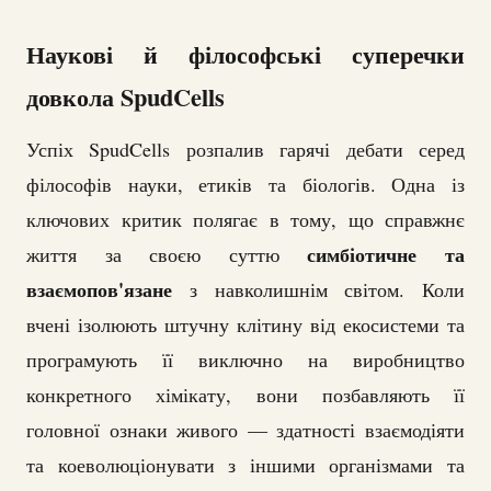
Наукові й філософські суперечки
довкола SpudCells
Успіх SpudCells розпалив гарячі дебати серед
філософів науки, етиків та біологів. Одна із
ключових критик полягає в тому, що справжнє
симбіотичне та
життя за своєю суттю
взаємопов'язане
з навколишнім світом. Коли
вчені ізолюють штучну клітину від екосистеми та
програмують її виключно на виробництво
конкретного хімікату, вони позбавляють її
головної ознаки живого — здатності взаємодіяти
та коеволюціонувати з іншими організмами та