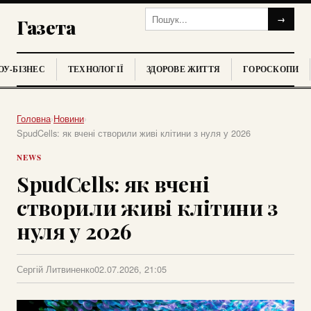
→
Газета
У-БІЗНЕС
ТЕХНОЛОГІЇ
ЗДОРОВЕ ЖИТТЯ
ГОРОСКОПИ
Головна
›
Новини
›
SpudCells: як вчені створили живі клітини з нуля у 2026
NEWS
SpudCells: як вчені
створили живі клітини з
нуля у 2026
Сергій Литвиненко
02.07.2026, 21:05