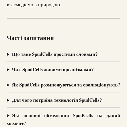
взаємодіємо з природою.
Часті запитання
Що таке SpudCells простими словами?
Чи є SpudCells живими організмами?
Як SpudCells розмножуються та еволюціонують?
Для чого потрібна технологія SpudCells?
Які основні обмеження SpudCells на даний
момент?