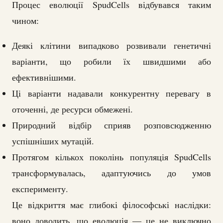
Процес еволюції SpudCells відбувався таким
чином:
Деякі клітини випадково розвивали генетичні
варіанти, що робили їх швидшими або
ефективнішими.
Ці варіанти надавали конкурентну перевагу в
оточенні, де ресурси обмежені.
Природний відбір сприяв розповсюдженню
успішніших мутацій.
Протягом кількох поколінь популяція SpudCells
трансформувалась, адаптуючись до умов
експерименту.
Це відкриття має глибокі філософські наслідки:
воно доводить, що еволюція — це не виключно