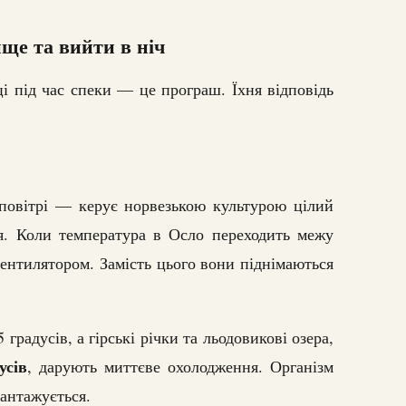
ище та вийти в ніч
і під час спеки — це програш. Їхня відповідь
овітрі — керує норвезькою культурою цілий
ня. Коли температура в Осло переходить межу
ентилятором. Замість цього вони піднімаються
градусів, а гірські річки та льодовикові озера,
усів
, дарують миттєве охолодження. Організм
вантажується.