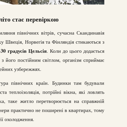
іто стає перевіркою
иляння північних вітрів, сучасна Скандинавія
у Швеція, Норвегія та Фінляндія стикаються з
+30 градусів Цельсія
. Коли до цього додається
з його постійним світлом, організм сприймає
nейних узбережжях.
ура північних країн. Будинки там будували
та теплоізоляція, потрійні вікна, які ловлять
ка, таке житло перетворюється на справжній
нери практично не поширені в квартирах, тому
ії охолодження.