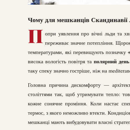
Чому для мешканців Скандинавії л
П
опри уявлення про вічні льди та хв
переживає значне потепління. Щорок
температурами, які перевищують позначку
полярний день
висока вологість повітря та
таку спеку значно гостріше, ніж на meditera
Головна причина дискомфорту — архітект
століттями так, щоб утримувати тепло: товс
кожне сонячне проміння. Коли настає спе
термос, з якого неможливо втекти. Кондиціо
мешканці мають вибудовувати власні стратег