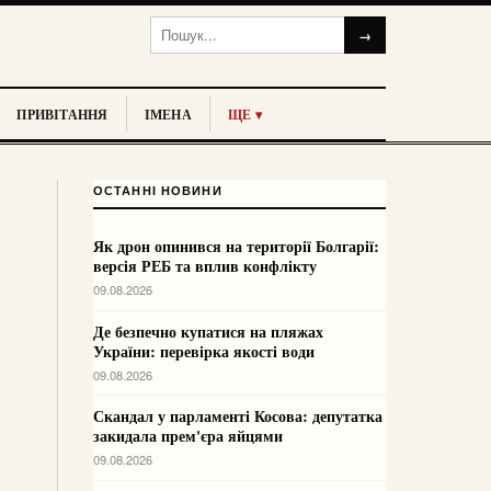
→
ПРИВІТАННЯ
ІМЕНА
ЩЕ ▾
ОСТАННІ НОВИНИ
Як дрон опинився на території Болгарії:
версія РЕБ та вплив конфлікту
09.08.2026
Де безпечно купатися на пляжах
України: перевірка якості води
09.08.2026
Скандал у парламенті Косова: депутатка
закидала прем'єра яйцями
09.08.2026