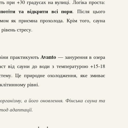
ь при +30 градусах на вулиці. Логіка проста:
потіти та відкрити всі пори
. Після цього
змом як приємна прохолода. Крім того, сауна
рівень стресу.
Avanto
 фіни практикують
— занурення в озера
аст від сауни до води з температурою +15-18
стему. Це природне охолодження, яке змиває
клітинному рівні.
ганізму, а його оновлення. Фінська сауна та
етод адаптації.