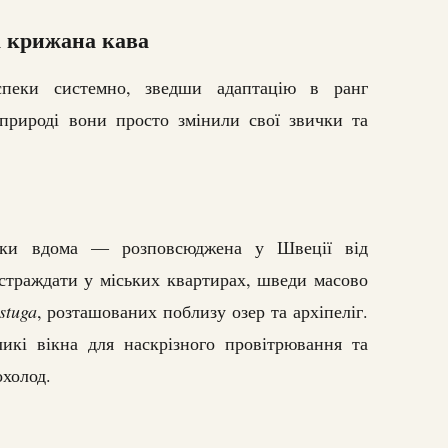
а крижана кава
пеки системно, зведши адаптацію в ранг
 природі вони просто змінили свої звички та
ки вдома — розповсюджена у Швеції від
 страждати у міських квартирах, шведи масово
stuga
, розташованих поблизу озер та архіпеліг.
икі вікна для наскрізного провітрювання та
охолод.