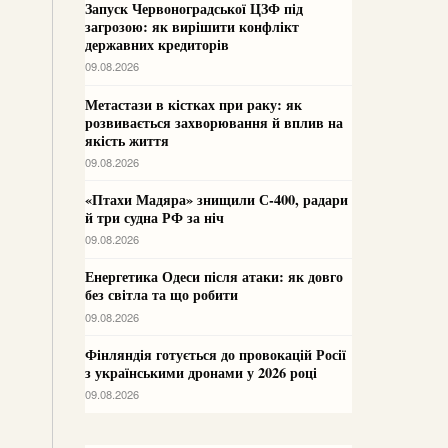
Запуск Червоноградської ЦЗФ під
загрозою: як вирішити конфлікт
державних кредиторів
09.08.2026
Метастази в кістках при раку: як
розвивається захворювання й вплив на
якість життя
09.08.2026
«Птахи Мадяра» знищили С-400, радари
й три судна РФ за ніч
09.08.2026
Енергетика Одеси після атаки: як довго
без світла та що робити
09.08.2026
Фінляндія готується до провокацій Росії
з українськими дронами у 2026 році
09.08.2026