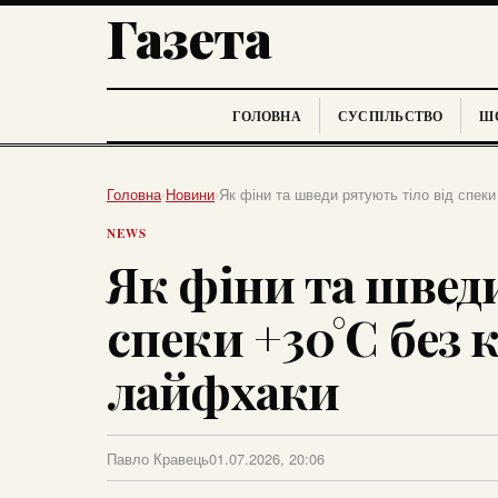
Газета
ГОЛОВНА
СУСПІЛЬСТВО
ШО
Головна
›
Новини
›
Як фіни та шведи рятують тіло від спеки
NEWS
Як фіни та шведи
спеки +30°C без 
лайфхаки
Павло Кравець
01.07.2026, 20:06