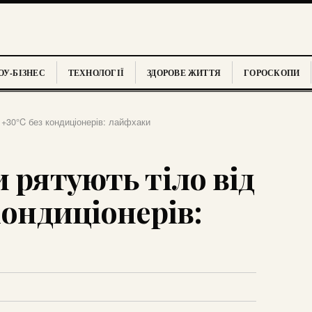
У-БІЗНЕС
ТЕХНОЛОГІЇ
ЗДОРОВЕ ЖИТТЯ
ГОРОСКОПИ
 +30°C без кондиціонерів: лайфхаки
 рятують тіло від
кондиціонерів: