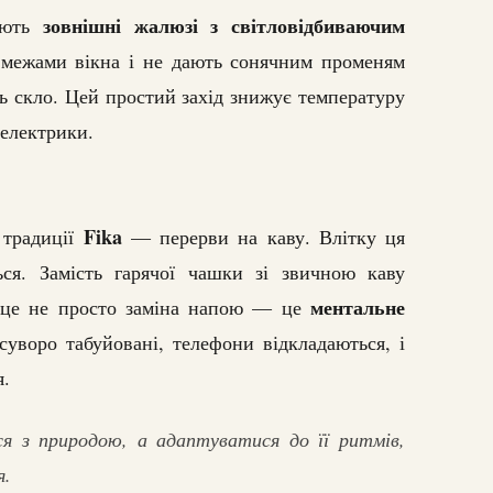
зовнішні жалюзі з світловідбиваючим
вують
 межами вікна і не дають сонячним променям
ть скло. Цей простий захід знижує температуру
 електрики.
Fika
 традиції
— перерви на каву. Влітку ця
ься. Замість гарячої чашки зі звичною каву
ментальне
е це не просто заміна напою — це
 суворо табуйовані, телефони відкладаються, і
я.
я з природою, а адаптуватися до її ритмів,
я.