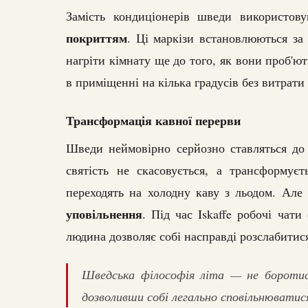
Замість кондиціонерів шведи використо
покриттям
. Ці маркізи встановлюються за
нагріти кімнату ще до того, як вони проб'ю
в приміщенні на кілька градусів без витрати
Трансформація кавної перерви
Шведи неймовірно серйозно ставляться до
святість не скасовується, а трансформуєт
переходять на холодну каву з льодом. Ал
уповільнення
. Під час Iskaffe робочі чати
людина дозволяє собі насправді розслабитис
Шведська філософія літа — не боротис
дозволивши собі легально сповільнюватис