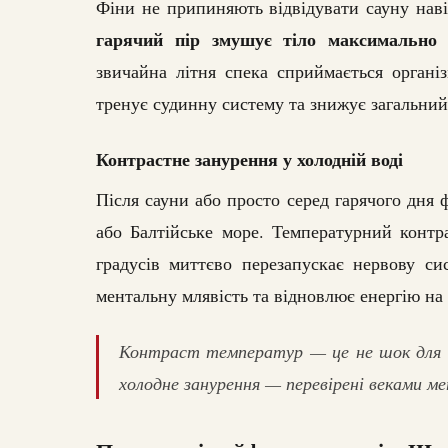
Фіни не припиняють відвідувати сауну навіт
гарячий пір змушує тіло максимально 
звичайна літня спека сприймається органі
тренує судинну систему та знижує загальний 
Контрастне занурення у холодній воді
Після сауни або просто серед гарячого дня
або Балтійське море. Температурний контр
градусів миттєво перезапускає нервову си
ментальну млявість та відновлює енергію на 
Контраст температур — це не шок для ор
холодне занурення — перевірені веками м