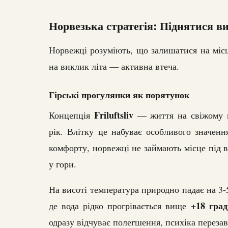
Норвезька стратегія: Піднятися в
Норвежці розуміють, що залишатися на місц
на виклик літа — активна втеча.
Гірські прогулянки як порятунок
Friluftsliv
Концепція
— життя на свіжому п
рік. Влітку це набуває особливого значен
комфорту, норвежці не займають місце під в
у гори.
На висоті температура природно падає на 3-5 
+18 град
де вода рідко прогрівається вище
одразу відчуває полегшення, психіка переза