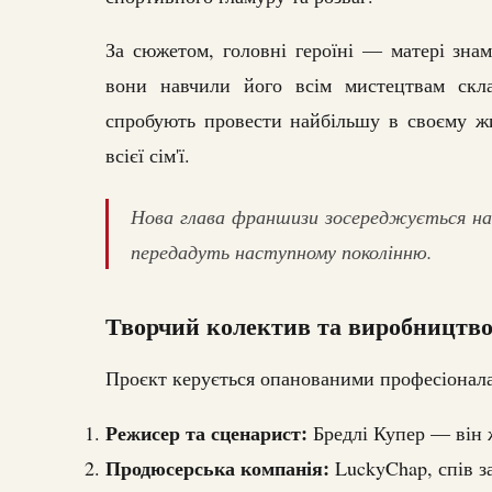
За сюжетом, головні героїні — матері знам
вони навчили його всім мистецтвам ск
спробують провести найбільшу в своєму ж
всієї сім'ї.
Нова глава франшизи зосереджується на 
передадуть наступному поколінню.
Творчий колектив та виробництв
Проєкт керується опанованими професіонала
Режисер та сценарист:
Бредлі Купер — він 
Продюсерська компанія:
LuckyChap, спів з