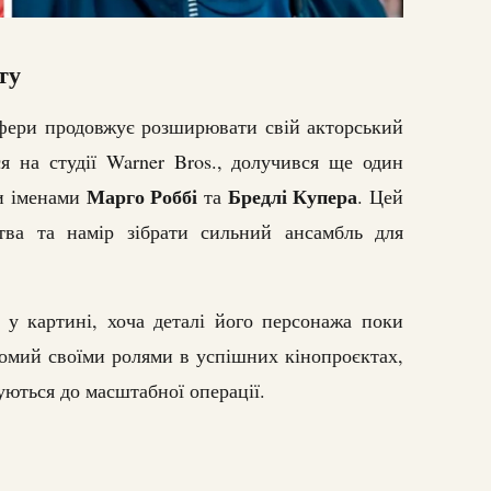
ту
афери продовжує розширювати свій акторський
ся на студії Warner Bros., долучився ще один
Марго Роббі
Бредлі Купера
ми іменами
та
. Цей
тва та намір зібрати сильний ансамбль для
у картині, хоча деталі його персонажа поки
домий своїми ролями в успішних кінопроєктах,
уються до масштабної операції.