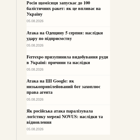
Росія щомісяця запускає до 100
балістичних ракет: як це впливає на
Україну
05.08.2026
Атака на Одещину 5 серпня: наслідки
удару по підприємству
05.08.2026
Ferrexpo призупинила видобування руди
в Україні: причини та наслідки
05.08.2026
Атака на ШІ Google: як
низькопривілейований бот захоплює
права агента
05.08.2026
Як російська атака паралізувала
логістику мережі NOVUS: наслідки та
відновлення
05.08.2026