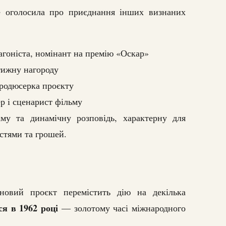
е оголосила про приєднання інших визнаних
гоніста, номінант на премію «Оскар»
тижну нагороду
продюсерка проєкту
р і сценарист фільму
аму та динамічну розповідь, характерну для
стями та грошей.
новий проєкт перемістить дію на декілька
ся в 1962 році
— золотому часі міжнародного