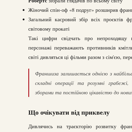
Робертс
зібрали глядачів по всьому світу
Жіночий спін-оф «8 подруг» розширив фра
Загальний касровий збір всіх проєктів
світовому прокаті
Такі цифри свідчать про непроходящу п
персонажі переважають противників кмітли
світі дивляться ці фільми разом з сім'єю, п
Франшиза залишається однією з найбільш
складні операції та розумні грабежі
зборами та постійною цікавістю до нових 
Що очікувати від приквелу
Дивлячись на траєкторію розвитку фра