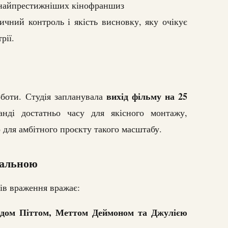
з найпрестижніших кінофраншиз
ичний контроль і якість висновку, яку очікує
рії.
вихід фільму на 25
боти. Студія запланувала
нді достатньо часу для якісного монтажу,
 для амбітного проєкту такого масштабу.
уальною
тів враження вражає:
дом Піттом, Меттом Деймоном та Джулією