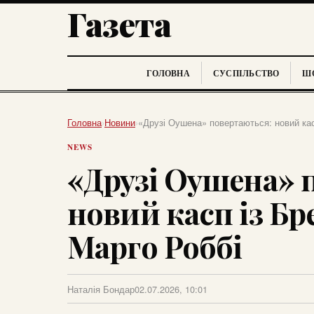
Газета
ГОЛОВНА
СУСПІЛЬСТВО
ШО
Головна
›
Новини
›
«Друзі Оушена» повертаються: новий кас
NEWS
«Друзі Оушена» 
новий касп із Бр
Марго Роббі
Наталія Бондар
02.07.2026, 10:01