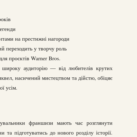
років
егенди
нтами на престижні нагороди
ий переходить у творчу роль
для проєктів Warner Bros.
 широку аудиторію — від любителів крутих
квел, насичений мистецтвом та дійстю, обіцяє
ої усім.
увальники франшизи мають час розглянути
и та підготуватись до нового розділу історії.