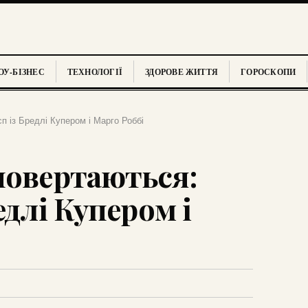
У-БІЗНЕС
ТЕХНОЛОГІЇ
ЗДОРОВЕ ЖИТТЯ
ГОРОСКОПИ
п із Бредлі Купером і Марго Роббі
повертаються:
едлі Купером і