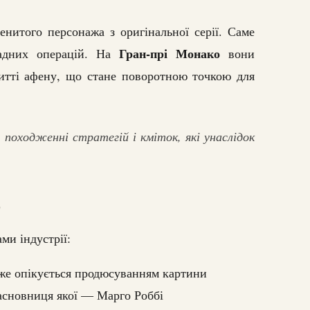
енитого персонажа з оригінальної серії. Саме
Гран-прі Монако
ладних операцій. На
вони
итті афену, що стане поворотною точкою для
походженні стратегій і кміток, які унаслідок
о
ми індустрії:
же опікується продюсуванням картини
асновниця якої — Марго Роббі