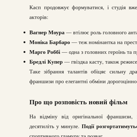
Касп продовжує формуватися, і студія вж
акторів:
Вагнер Моура
— втілює роль головного анта
Моніка Барбаро
— теж номінантка на прес
Марго Роббі
— одна з головних героїнь та 
Бредлі Купер
— гвіздка касту, також режисе
Таке зібрання талантів обіцяє сильну др
франшизи про елегантні обміни дорогоцінно
Про що розповість новий фільм
На відміну від оригінальної франшизи, 
Події розгортатимуть
десятиліть у минуле.
спортивного гламуру та розваг.