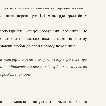
ншизу новими персонажами та перспективами
1,4 мільярда доларів
 франшизи перевищує
у
опулярність жанру розумних злочинів, де
вістю, а не насильством. Глядачі по всьому
ередаючи любов до серії новому поколінню.
 комерційно успішних у категорії фільмів про
, що підтверджується мільярдними касовими
розділів історії.
ншизи, можна припустити кілька ключових