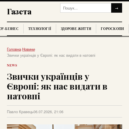
→
Газета
У-БІЗНЕС
ТЕХНОЛОГІЇ
ЗДОРОВЕ ЖИТТЯ
ГОРОСКОПИ
Головна
›
Новини
›
Звички українців у Європі: як нас видати в натовпі
NEWS
Звички українців у
Європі: як нас видати в
натовпі
Павло Кравець
06.07.2026, 21:06