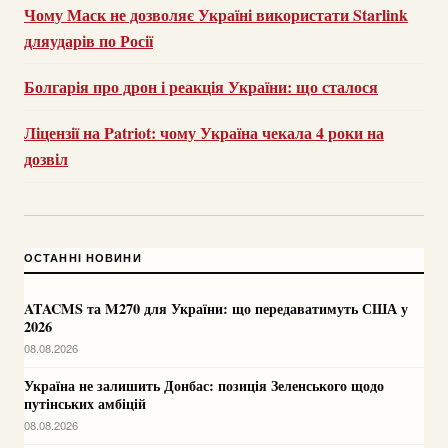
Чому Маск не дозволяє Україні використати Starlink
дляударів по Росії
Болгарія про дрон і реакція України: що сталося
Ліцензії на Patriot: чому Україна чекала 4 роки на
дозвіл
ОСТАННІ НОВИНИ
ATACMS та M270 для України: що передаватимуть США у
2026
08.08.2026
Україна не залишить Донбас: позиція Зеленського щодо
путінських амбіцій
08.08.2026