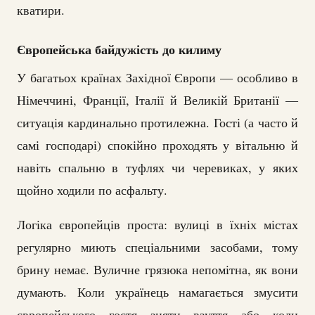
кватири.
Європейська байдужість до килиму
У багатьох країнах Західної Європи — особливо в
Німеччині, Франції, Італії й Великій Британії —
ситуація кардинально протилежна. Гості (а часто й
самі господарі) спокійно проходять у вітальню й
навіть спальню в туфлях чи черевиках, у яких
щойно ходили по асфальту.
Логіка європейців проста: вулиці в їхніх містах
регулярно миють спеціальними засобами, тому
брину немає. Вуличне грязюка непомітна, як вони
думають. Коли українець намагається змусити
європейського гостя зняти взуття або коли