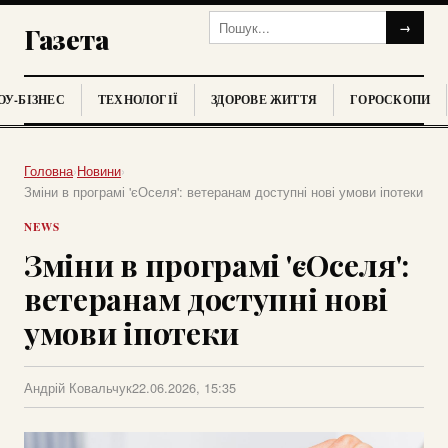
→
Газета
У-БІЗНЕС
ТЕХНОЛОГІЇ
ЗДОРОВЕ ЖИТТЯ
ГОРОСКОПИ
Головна
›
Новини
›
Зміни в програмі 'єОселя': ветеранам доступні нові умови іпотеки
NEWS
Зміни в програмі 'єОселя':
ветеранам доступні нові
умови іпотеки
Андрій Ковальчук
22.06.2026, 15:35