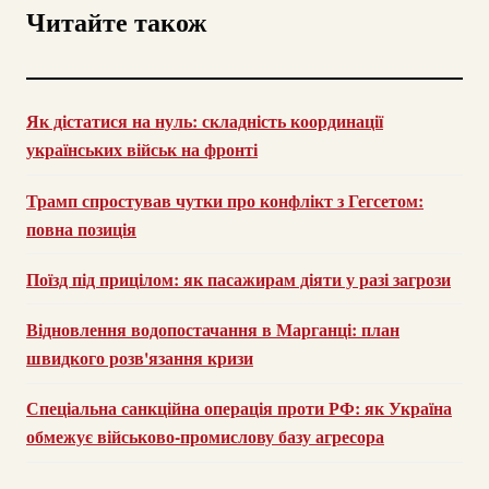
Читайте також
Як дістатися на нуль: складність координації
українських військ на фронті
Трамп спростував чутки про конфлікт з Гегсетом:
повна позиція
Поїзд під прицілом: як пасажирам діяти у разі загрози
Відновлення водопостачання в Марганці: план
швидкого розв'язання кризи
Спеціальна санкційна операція проти РФ: як Україна
обмежує військово-промислову базу агресора