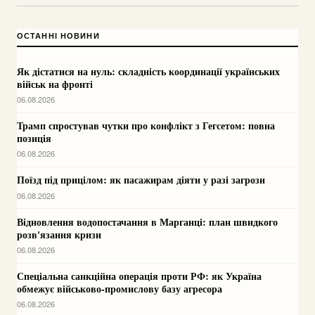
ОСТАННІ НОВИНИ
Як дістатися на нуль: складність координації українських
військ на фронті
06.08.2026
Трамп спростував чутки про конфлікт з Гегсетом: повна
позиція
06.08.2026
Поїзд під прицілом: як пасажирам діяти у разі загрози
06.08.2026
Відновлення водопостачання в Марганці: план швидкого
розв'язання кризи
06.08.2026
Спеціальна санкційна операція проти РФ: як Україна
обмежує військово-промислову базу агресора
06.08.2026