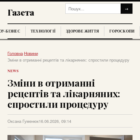
→
Газета
У-БІЗНЕС
ТЕХНОЛОГІЇ
ЗДОРОВЕ ЖИТТЯ
ГОРОСКОПИ
Головна
›
Новини
›
Зміни в отриманні рецептів та лікарняних: спростили процедуру
NEWS
Зміни в отриманні
рецептів та лікарняних:
спростили процедуру
Оксана Гуменюк
16.06.2026, 09:14