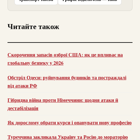
Читайте також
Скорочення запасів озброї США: як це впливає на
глобальну безпеку у 2026
Обстріл Одеси: руйнування будинків та постраждалі
від атаки РФ
Гібридна війна проти Німеччини: щодня атаки й
дестабілізація
Як дорослому обрати курси і опанувати нову професію
Туреччина закликала Україну та Росію до мораторію