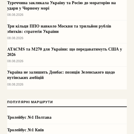
Туреччина закликала Україну та Росію до мораторію на
удари у Чорному морі
08.08.2026
Три кільця ППО навколо Москви та трильйон рублів
збитків: стратегія України
08.08.2026
ATACMS та M270 для України: що передаватимуть США у
2026
08.08.2026
Україна не залишить Донбас: позиція Зеленського щодо
путінських амбіцій
08.08.2026
ПОПУЛЯРНІ МАРШРУТИ
Тролейбус №1 Полтава
Тролейбус №1 Київ