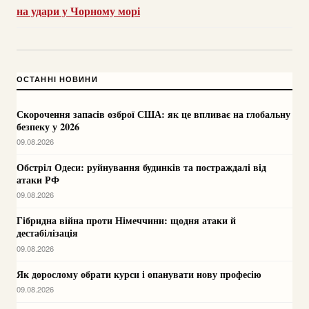
на удари у Чорному морі
ОСТАННІ НОВИНИ
Скорочення запасів озброї США: як це впливає на глобальну
безпеку у 2026
09.08.2026
Обстріл Одеси: руйнування будинків та постраждалі від
атаки РФ
09.08.2026
Гібридна війна проти Німеччини: щодня атаки й
дестабілізація
09.08.2026
Як дорослому обрати курси і опанувати нову професію
09.08.2026