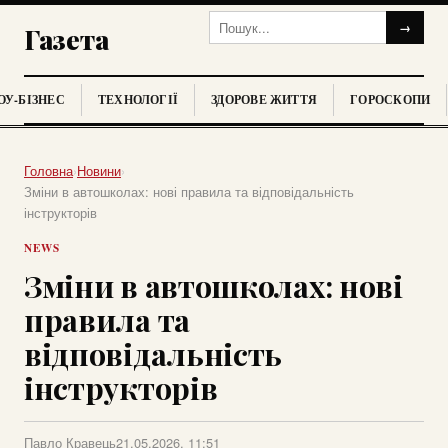
→
Газета
У-БІЗНЕС
ТЕХНОЛОГІЇ
ЗДОРОВЕ ЖИТТЯ
ГОРОСКОПИ
Головна
›
Новини
›
Зміни в автошколах: нові правила та відповідальність
інструкторів
NEWS
Зміни в автошколах: нові
правила та
відповідальність
інструкторів
Павло Кравець
21.05.2026, 11:51