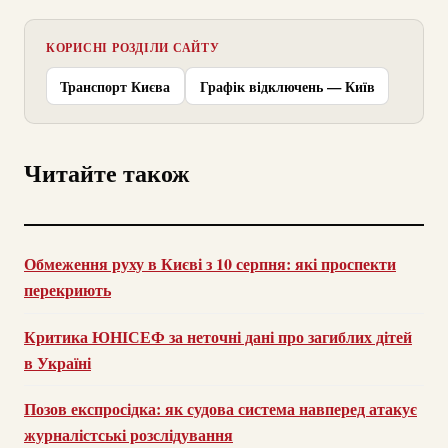
КОРИСНІ РОЗДІЛИ САЙТУ
Транспорт Києва
Графік відключень — Київ
Читайте також
Обмеження руху в Києві з 10 серпня: які проспекти
перекриють
Критика ЮНІСЕФ за неточні дані про загиблих дітей
в Україні
Позов експросідка: як судова система навперед атакує
журналістські розслідування