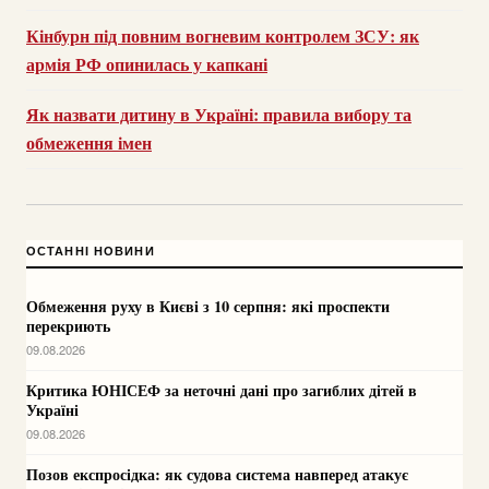
Кінбурн під повним вогневим контролем ЗСУ: як
армія РФ опинилась у капкані
Як назвати дитину в Україні: правила вибору та
обмеження імен
ОСТАННІ НОВИНИ
Обмеження руху в Києві з 10 серпня: які проспекти
перекриють
09.08.2026
Критика ЮНІСЕФ за неточні дані про загиблих дітей в
Україні
09.08.2026
Позов експросідка: як судова система навперед атакує