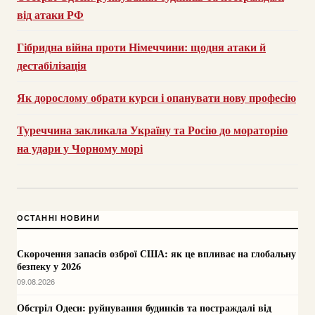
від атаки РФ
Гібридна війна проти Німеччини: щодня атаки й
дестабілізація
Як дорослому обрати курси і опанувати нову професію
Туреччина закликала Україну та Росію до мораторію
на удари у Чорному морі
ОСТАННІ НОВИНИ
Скорочення запасів озброї США: як це впливає на глобальну
безпеку у 2026
09.08.2026
Обстріл Одеси: руйнування будинків та постраждалі від