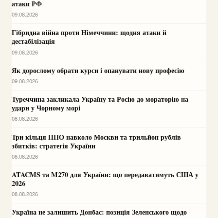
атаки РФ
09.08.2026
Гібридна війна проти Німеччини: щодня атаки й
дестабілізація
09.08.2026
Як дорослому обрати курси і опанувати нову професію
09.08.2026
Туреччина закликала Україну та Росію до мораторію на
удари у Чорному морі
08.08.2026
Три кільця ППО навколо Москви та трильйон рублів
збитків: стратегія України
08.08.2026
ATACMS та M270 для України: що передаватимуть США у
2026
08.08.2026
Україна не залишить Донбас: позиція Зеленського щодо