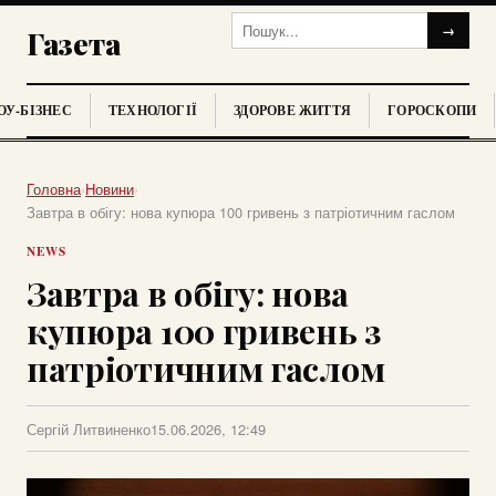
→
Газета
У-БІЗНЕС
ТЕХНОЛОГІЇ
ЗДОРОВЕ ЖИТТЯ
ГОРОСКОПИ
Головна
›
Новини
›
Завтра в обігу: нова купюра 100 гривень з патріотичним гаслом
NEWS
Завтра в обігу: нова
купюра 100 гривень з
патріотичним гаслом
Сергій Литвиненко
15.06.2026, 12:49