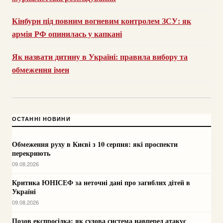
Кінбурн під повним вогневим контролем ЗСУ: як
армія РФ опинилась у капкані
Як назвати дитину в Україні: правила вибору та
обмеження імен
ОСТАННІ НОВИНИ
Обмеження руху в Києві з 10 серпня: які проспекти
перекриють
09.08.2026
Критика ЮНІСЕФ за неточні дані про загиблих дітей в
Україні
09.08.2026
Позов експросідка: як судова система навперед атакує