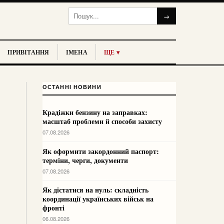
→
ПРИВІТАННЯ
ІМЕНА
ЩЕ ▾
ОСТАННІ НОВИНИ
Крадіжки бензину на заправках:
масштаб проблеми й способи захисту
07.08.2026
Як оформити закордонний паспорт:
терміни, черги, документи
07.08.2026
Як дістатися на нуль: складність
координації українських військ на
фронті
06.08.2026