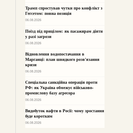
Трамп спростував чутки про конфлікт з
Гегсетом: повна позиція
06.08.2026
Поїзд під прицілом: як пасажирам діяти
у разі загрози
06.08.2026
Відновлення водопостачання в
Марганці: план швидкого розв'язання
кризи
06.08.2026
Спеціальна санкційна операція проти
РФ: як Україна обмежує військово-
промислову базу агресора
06.08.2026
Видобуток нафти в Росії: чому зростання
буде коротким
06.08.2026