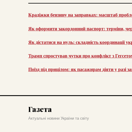
Крадіжки бензину на заправках: масштаб пробле
Як оформити закордонний паспорт: терміни, че
Як дістатися на нуль: складність координації ук
Трамп спростував чутки про конфлікт з Гегсето
Поїзд під прицілом: як пасажирам діяти у разі з
Газета
Актуальні новини України та світу