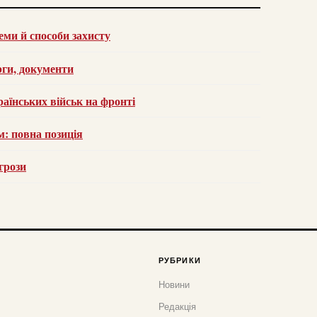
ми й способи захисту
рги, документи
раїнських військ на фронті
м: повна позиція
агрози
РУБРИКИ
Новини
Редакція