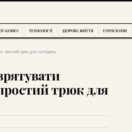
У-БІЗНЕС
ТЕХНОЛОГІЇ
ЗДОРОВЕ ЖИТТЯ
ГОРОСКОПИ
о: простий трюк для господинь
врятувати
 простий трюк для