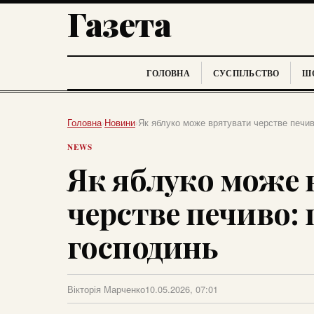
Газета
ГОЛОВНА
СУСПІЛЬСТВО
ШО
Головна
›
Новини
›
Як яблуко може врятувати черстве печив
NEWS
Як яблуко може 
черстве печиво:
господинь
Вікторія Марченко
10.05.2026, 07:01