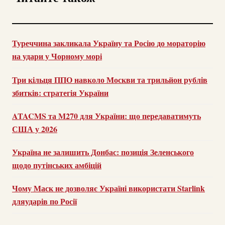
Туреччина закликала Україну та Росію до мораторію
на удари у Чорному морі
Три кільця ППО навколо Москви та трильйон рублів
збитків: стратегія України
ATACMS та M270 для України: що передаватимуть
США у 2026
Україна не залишить Донбас: позиція Зеленського
щодо путінських амбіцій
Чому Маск не дозволяє Україні використати Starlink
дляударів по Росії