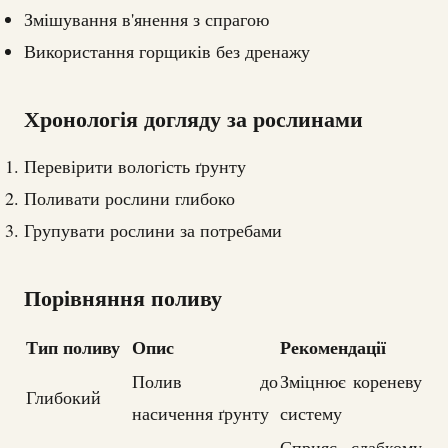
Змішування в'янення з спрагою
Використання горщиків без дренажу
Хронологія догляду за рослинами
Перевірити вологість ґрунту
Поливати рослини глибоко
Групувати рослини за потребами
Порівняння поливу
Тип поливу
Опис
Рекомендації
Полив до
Зміцнює кореневу
Глибокий
насичення ґрунту
систему
Сприяє слабкому