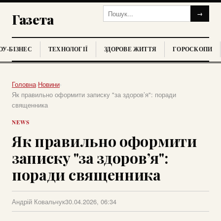
→
Газета
У-БІЗНЕС
ТЕХНОЛОГІЇ
ЗДОРОВЕ ЖИТТЯ
ГОРОСКОПИ
Головна
›
Новини
›
Як правильно оформити записку "за здоров’я": поради
священника
NEWS
Як правильно оформити
записку "за здоров’я":
поради священника
Андрій Ковальчук
30.04.2026, 06:34