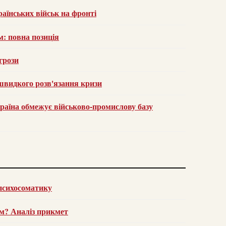
раїнських військ на фронті
м: повна позиція
агрози
швидкого розв'язання кризи
раїна обмежує військово-промислову базу
 психосоматику
ем? Аналіз прикмет