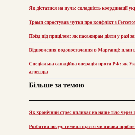
Як дістатися на нуль: складність координації ук
Трамп спростував чутки про конфлікт з Гегсето
Поїзд під прицілом: як пасажирам діяти у разі з
Відновлення водопостачання в Марганці: план 
Спеціальна санкційна операція проти РФ: як Ук
агресора
Більше за темою
Як хронічний стрес впливає на наше тіло через
Розбитий посуд: символ щастя чи ознака пробл