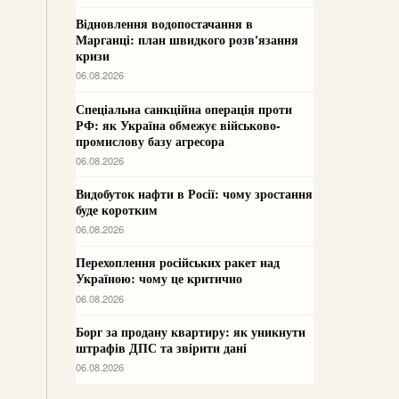
Відновлення водопостачання в
Марганці: план швидкого розв'язання
кризи
06.08.2026
Спеціальна санкційна операція проти
РФ: як Україна обмежує військово-
промислову базу агресора
06.08.2026
Видобуток нафти в Росії: чому зростання
буде коротким
06.08.2026
Перехоплення російських ракет над
Україною: чому це критично
06.08.2026
Борг за продану квартиру: як уникнути
штрафів ДПС та звірити дані
06.08.2026