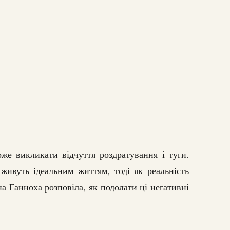
же викликати відчуття роздратування і туги.
живуть ідеальним життям, тоді як реальність
а Ганноха розповіла, як подолати ці негативні