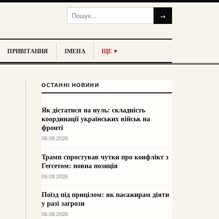
→
ПРИВІТАННЯ
ІМЕНА
ЩЕ ▾
ОСТАННІ НОВИНИ
Як дістатися на нуль: складність
координації українських військ на
фронті
06.08.2026
Трамп спростував чутки про конфлікт з
Гегсетом: повна позиція
06.08.2026
Поїзд під прицілом: як пасажирам діяти
у разі загрози
06.08.2026