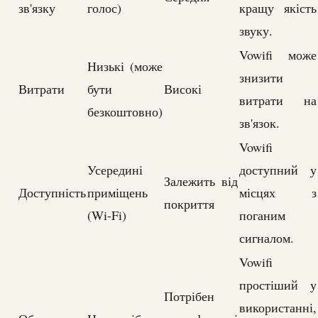
зв'язку
голос)
кращу якість
звуку.
Vowifi може
Низькі (може
знизити
Витрати
бути
Високі
витрати на
безкоштовно)
зв'язок.
Vowifi
Усередині
доступний у
Залежить від
Доступність
приміщень
місцях з
покриття
(Wi-Fi)
поганим
сигналом.
Vowifi
простіший у
Потрібен
використанні,