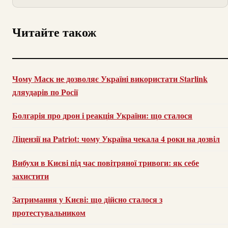
Читайте також
Чому Маск не дозволяє Україні використати Starlink
дляударів по Росії
Болгарія про дрон і реакція України: що сталося
Ліцензії на Patriot: чому Україна чекала 4 роки на дозвіл
Вибухи в Києві під час повітряної тривоги: як себе
захистити
Затримання у Києві: що дійсно сталося з
протестувальником