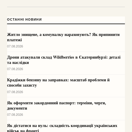
ОСТАННІ НОВИНИ
Житло знищене, а комуналку нараховують? Як припинити
платежі
07.08.2026
Дрони атакували склад Wildberries в Єкатеринбурзі: деталі
та наслідки
07.08.2026
Крадіжки бензину на заправках: масштаб проблеми й
способи захисту
07.08.2026
Як оформити закордонний паспорт: терміни, черги,
документи
07.08.2026
Як дістатися на нуль: складність координації українських
військ на фронті