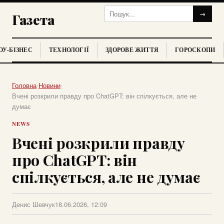
→
Газета
У-БІЗНЕС
ТЕХНОЛОГІЇ
ЗДОРОВЕ ЖИТТЯ
ГОРОСКОПИ
Головна
›
Новини
›
Вчені розкрили правду про ChatGPT: він спілкується, але не
думає
NEWS
Вчені розкрили правду
про ChatGPT: він
спілкується, але не думає
Денис Шевчук
18.06.2026, 12:09