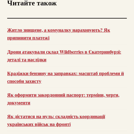
Читайте також
Житло знищене, а комуналку нараховують? Як
припинити платежі
Дрони атакували склад Wildberries в Єкатеринбурзі:
деталі та наслідки
Крадіжки бензину на заправках: масштаб проблеми й
способи захисту
Як оформити закордонний паспорт: терміни, черги,
документи
Як дістатися на нуль: складність координації
українських військ на фронті