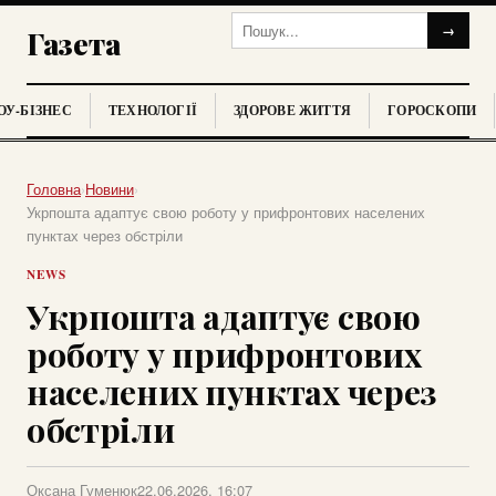
→
Газета
У-БІЗНЕС
ТЕХНОЛОГІЇ
ЗДОРОВЕ ЖИТТЯ
ГОРОСКОПИ
Головна
›
Новини
›
Укрпошта адаптує свою роботу у прифронтових населених
пунктах через обстріли
NEWS
Укрпошта адаптує свою
роботу у прифронтових
населених пунктах через
обстріли
Оксана Гуменюк
22.06.2026, 16:07