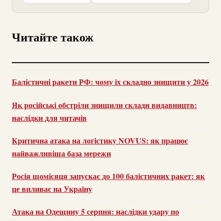
Читайте також
Балістичні ракети РФ: чому їх складно знищити у 2026
Як російські обстріли знищили склади видавництв:
наслідки для читачів
Критична атака на логістику NOVUS: як працює
найважливіша база мережи
Росія щомісяця запускає до 100 балістичних ракет: як
це впливає на Україну
Атака на Одещину 5 серпня: наслідки удару по