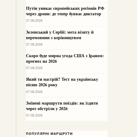
Путін уникає європейських регіонів РФ
через дрони: де тепер бувває диктатор
07.08.2026
Зеленський у Сербії: мета візиту й
перемовини з керівництвом
07.08.2026
Скоро буде мирна угода США з Іраном:
прогноз на 2026
07.08.2026
Який ти настрій? Тест на українську
пісню 2026 року
07.08.2026
Змінені маршрути поїздів: як їздити
через обстріли у 2026
07.08.2026
ПОПУЛЯРНІ МАРШРУТИ