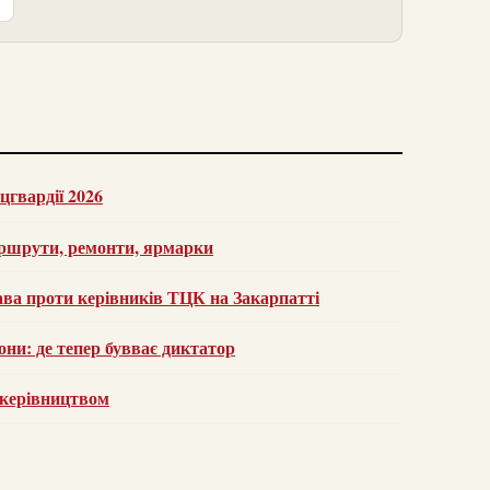
цгвардії 2026
аршрути, ремонти, ярмарки
рава проти керівників ТЦК на Закарпатті
они: де тепер бувває диктатор
з керівництвом