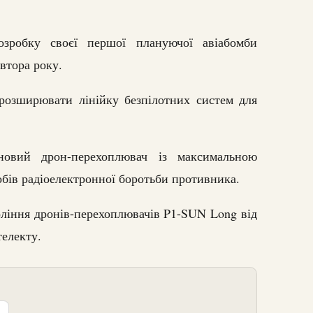
озробку своєї першої плануючої авіабомби
втора року.
розширювати лінійку безпілотних систем для
 новий дрон-перехоплювач із максимальною
обів радіоелектронної боротьби противника.
оління дронів-перехоплювачів P1-SUN Long від
телекту.