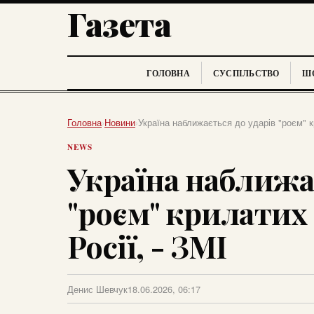
Газета
ГОЛОВНА
СУСПІЛЬСТВО
ШО
Головна
›
Новини
›
Україна наближається до ударів "роєм" кр
NEWS
Україна наближає
"роєм" крилатих 
Росії, - ЗМІ
Денис Шевчук
18.06.2026, 06:17