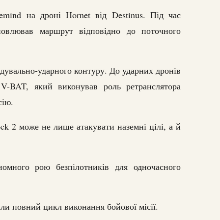
emind на дроні Hornet від Destinus. Під час
новлював маршрут відповідно до поточного
ідувально-ударного контуру. До ударних дронів
V-BAT, який виконував роль ретранслятора
сію.
ck 2 може не лише атакувати наземні цілі, а й
номного рою безпілотників для одночасного
ли повний цикл виконання бойової місії.