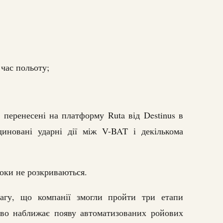
 час польоту;
 перенесені на платформу Ruta від Destinus в
диновані ударні дії між V-BAT і декількома
поки не розкриваються.
вагу, що компанії змогли пройти три етапи
єво наближає появу автоматизованих ройових