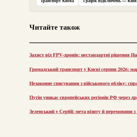
Транспорт Києва
Графік відключень — Київ
Читайте також
Захист від FPV-дронів: нестандартні рішення На
Громадський транспорт у Києві серпня 2026: м
Незаконне списування з військового обліку: сп
Путін уникає європейських регіонів РФ через др
Зеленський у Сербії: мета візиту й перемовини 