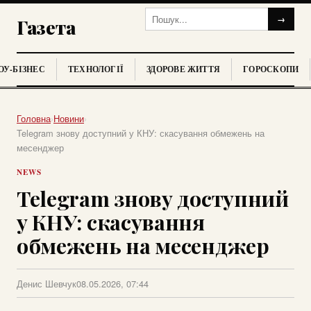
→
Газета
У-БІЗНЕС
ТЕХНОЛОГІЇ
ЗДОРОВЕ ЖИТТЯ
ГОРОСКОПИ
Головна
›
Новини
›
Telegram знову доступний у КНУ: скасування обмежень на
месенджер
NEWS
Telegram знову доступний
у КНУ: скасування
обмежень на месенджер
Денис Шевчук
08.05.2026, 07:44