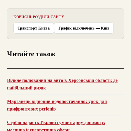
КОРИСНІ РОЗДІЛИ САЙТУ
Транспорт Києва
Графік відключень — Київ
Читайте також
Вільне полювання на авто в Херсонській області: де
найбільший ризик
Марганець відновив водопостачання: урок для
прифронтових регіонів
Сербія надасть Україні гуманітарну допомогу:
медична й енергетична сфери