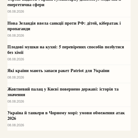
енергетична сфери
08.08.2026
Нова Зеландія ввела санкції проти РФ: дітей, кібератак і
пропаганди
08.08.2026
Плодові мушки на кухні: 5 перевірених способів позбутися
без хімії
08.08.2026
Які країни мають запаси ракет Patriot для України
08.08.2026
Жовтневий палац у Києві повернено державі: історія та
значення
08.08.2026
Україна й танкери в Чорному морі: умови обмеження атак
2026
08.08.2026