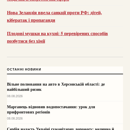
Нова Зеландія ввела санкції проти РФ: дітей,
кібератак і пропаганди
Плодові мушки на кухні: 5 перевірених способів
позбутися без хімії
ОСТАННІ НОВИНИ
Вільне полювання на авто в Херсонській області: де
найбільший ризик
08.08.2026
Марганець відновив водопостачання: урок для
прифронтових регіонів
08.08.2026
Сербія надасть Україні гуманітарну допомогу: медична й