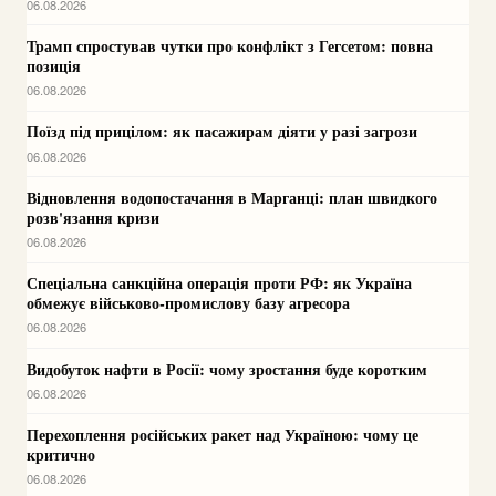
06.08.2026
Трамп спростував чутки про конфлікт з Гегсетом: повна
позиція
06.08.2026
Поїзд під прицілом: як пасажирам діяти у разі загрози
06.08.2026
Відновлення водопостачання в Марганці: план швидкого
розв'язання кризи
06.08.2026
Спеціальна санкційна операція проти РФ: як Україна
обмежує військово-промислову базу агресора
06.08.2026
Видобуток нафти в Росії: чому зростання буде коротким
06.08.2026
Перехоплення російських ракет над Україною: чому це
критично
06.08.2026