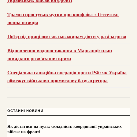
Трамп спростував чутки про конфлікт з Гегсетом:
повна позиція
Поїзд під прицілом: як пасажирам діяти у разі загрози
Відновлення водопостачання в Марганці: план
швидкого розв'язання кризи
Спеціальна санкційна операція проти РФ: як Україна
обмежує військово-промислову базу агресора
ОСТАННІ НОВИНИ
Як дістатися на нуль: складність координації українських
військ на фронті