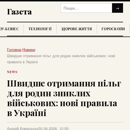
→
Газета
У-БІЗНЕС
ТЕХНОЛОГІЇ
ЗДОРОВЕ ЖИТТЯ
ГОРОСКОПИ
Головна
›
Новини
›
Швидше отримання пільг для родин зниклих військових: нові
правила в Україні
NEWS
Швидше отримання пільг
для родин зниклих
військових: нові правила
в Україні
Андрій Ковальчук
30.04.2026, 12:50