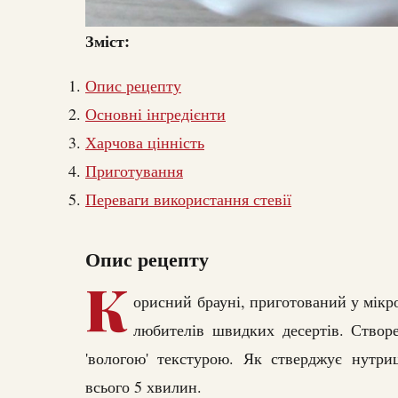
Зміст:
Опис рецепту
Основні інгредієнти
Харчова цінність
Приготування
Переваги використання стевії
Опис рецепту
К
орисний брауні, приготований у мікро
любителів швидких десертів. Створ
'вологою' текстурою. Як стверджує нутри
всього 5 хвилин.