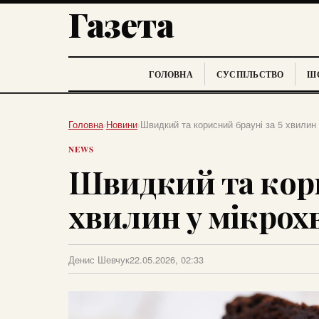
Газета
ГОЛОВНА
СУСПІЛЬСТВО
ШО
Головна
›
Новини
›
Швидкий та корисний брауні за 5 хвилин
NEWS
Швидкий та кори
хвилин у мікрох
Денис Шевчук
22.05.2026, 02:33