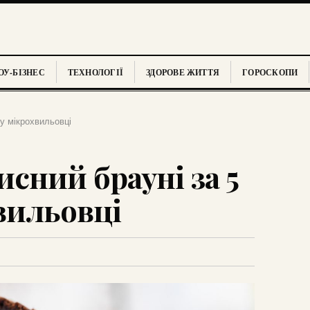
У-БІЗНЕС
ТЕХНОЛОГІЇ
ЗДОРОВЕ ЖИТТЯ
ГОРОСКОПИ
 у мікрохвильовці
сний брауні за 5
вильовці