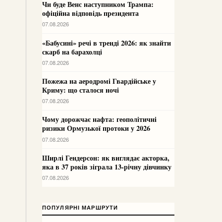
Чи буде Венс наступником Трампа:
офіційна відповідь президента
07.08.2026
«Бабусині» речі в тренді 2026: як знайти
скарб на барахолці
07.08.2026
Пожежа на аеродромі Гвардійське у
Криму: що сталося ночі
07.08.2026
Чому дорожчає нафта: геополітичні
ризики Ормузької протоки у 2026
07.08.2026
Ширлі Гендерсон: як виглядає акторка,
яка в 37 років зіграла 13-річну дівчинку
07.08.2026
ПОПУЛЯРНІ МАРШРУТИ