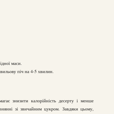
ідної маси.
вильову піч на 4-5 хвилин.
магає знизити калорійність десерту і менше
внянні зі звичайним цукром. Завдяки цьому,