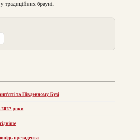
 у традиційних брауні.
ип'яті та Південному Бузі
6-2027 роки
гідніше
повідь президента