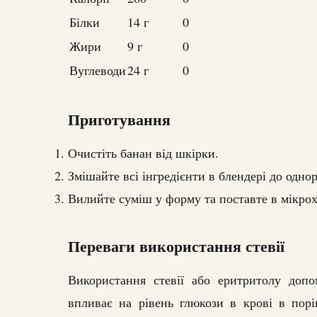
Білки
14 г
0
Жири
9 г
0
Вуглеводи
24 г
0
Приготування
Очистіть банан від шкірки.
Змішайте всі інгредієнти в блендері до однор
Вилийте суміш у форму та поставте в мікрох
Переваги використання стевії
Використання стевії або еритритолу допо
впливає на рівень глюкози в крові в порі