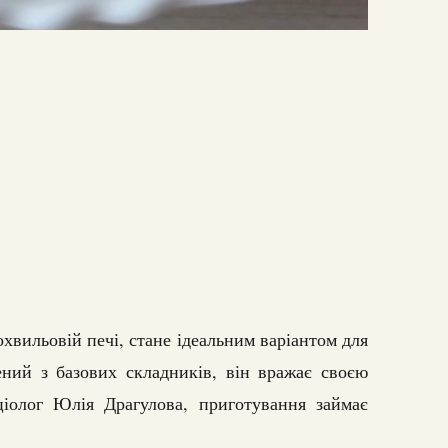
хвильовій печі, стане ідеальним варіантом для
ений з базових складників, він вражає своєю
ціолог Юлія Драгулова, приготування займає