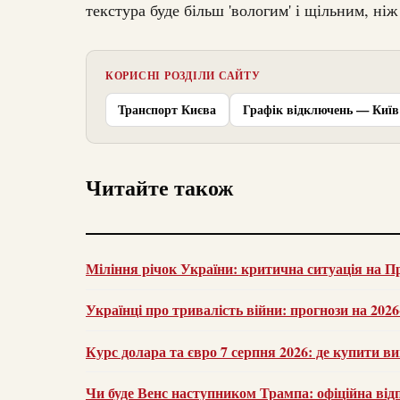
текстура буде більш 'вологим' і щільним, ніж
КОРИСНІ РОЗДІЛИ САЙТУ
Транспорт Києва
Графік відключень — Київ
Читайте також
Міління річок України: критична ситуація на Пр
Українці про тривалість війни: прогнози на 202
Курс долара та євро 7 серпня 2026: де купити ви
Чи буде Венс наступником Трампа: офіційна від