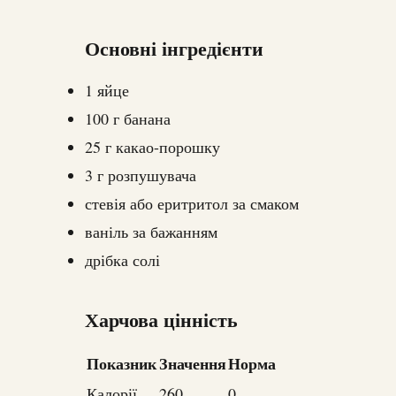
Основні інгредієнти
1 яйце
100 г банана
25 г какао-порошку
3 г розпушувача
стевія або еритритол за смаком
ваніль за бажанням
дрібка солі
Харчова цінність
Показник
Значення
Норма
Калорії
260
0