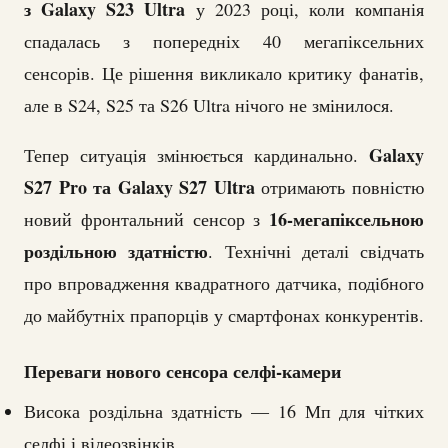
з Galaxy S23 Ultra
у 2023 році, коли компанія
спадалась з попередніх 40 мегапіксельних
сенсорів. Це рішення викликало критику фанатів,
але в S24, S25 та S26 Ultra нічого не змінилося.
Galaxy
Тепер ситуація змінюється кардинально.
S27 Pro та Galaxy S27 Ultra
отримають повністю
16-мегапіксельною
новий фронтальний сенсор з
роздільною здатністю
. Технічні деталі свідчать
про впровадження квадратного датчика, подібного
до майбутніх прапорців у смартфонах конкурентів.
Переваги нового сенсора селфі-камери
Висока роздільна здатність — 16 Мп для чітких
селфі і відеозвінків