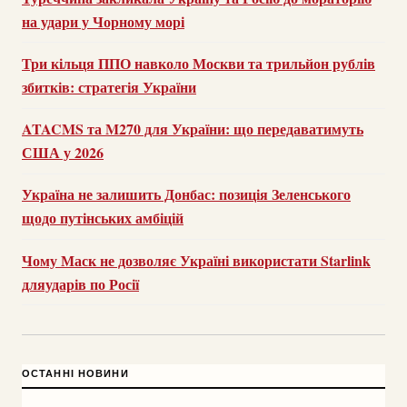
на удари у Чорному морі
Три кільця ППО навколо Москви та трильйон рублів
збитків: стратегія України
ATACMS та M270 для України: що передаватимуть
США у 2026
Україна не залишить Донбас: позиція Зеленського
щодо путінських амбіцій
Чому Маск не дозволяє Україні використати Starlink
дляударів по Росії
ОСТАННІ НОВИНИ