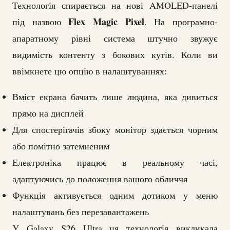
Технологія спирається на нові AMOLED-панелі
Flex Magic Pixel
під назвою
. На програмно-
апаратному рівні система штучно звужує
видимість контенту з бокових кутів. Коли ви
ввімкнете цю опцію в налаштуваннях:
Вміст екрана бачить лише людина, яка дивиться
прямо на дисплей
Для спостерігачів збоку монітор здається чорним
або помітно затемненим
Електроніка працює в реальному часі,
адаптуючись до положення вашого обличчя
Функція активується одним дотиком у меню
налаштувань без перезавантажень
У Galaxy S26 Ultra ця технологія викликала