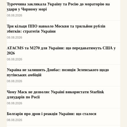
Туреччина закликала Україну та Росію до мораторію на
удари у Чорному морі
08.08.2026
Три кільця ППО навколо Москви та трильйон рублів
збитків: стратегія України
08.08.2026
ATACMS та M270 для України: що передаватимуть США у
2026
08.08.2026
Україна не залишить Донбас: позиція Зеленського щодо
путінських амбіцій
08.08.2026
Чому Маск не дозволяє Україні використати Starlink
дляударів по Росії
08.08.2026
Болгарія про дрон і реакція України: що сталося
08.08.2026