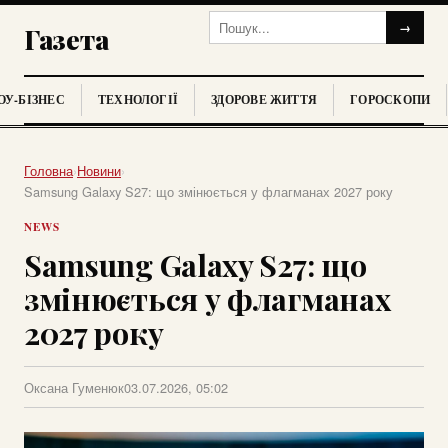
→
Газета
У-БІЗНЕС
ТЕХНОЛОГІЇ
ЗДОРОВЕ ЖИТТЯ
ГОРОСКОПИ
Головна
›
Новини
›
Samsung Galaxy S27: що змінюється у флагманах 2027 року
NEWS
Samsung Galaxy S27: що
змінюється у флагманах
2027 року
Оксана Гуменюк
03.07.2026, 05:02