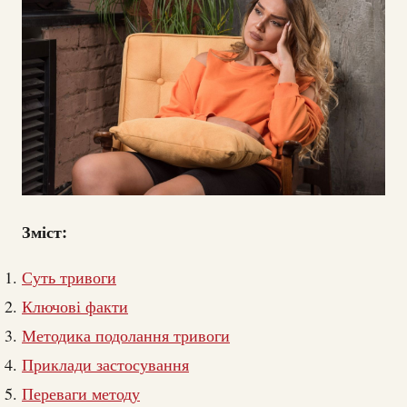
Зміст:
Суть тривоги
Ключові факти
Методика подолання тривоги
Приклади застосування
Переваги методу