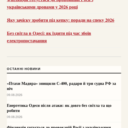
українськими дронами у 2026 році
Яку зачіску зробити під кепку: поради на спеку 2026
Без світла в Одесі: як їздити під час збоїв
електропостачання
ОСТАННІ НОВИНИ
«Птахи Мадяра» знищили С-400, радари й три судна РФ за
ніч
09.08.2026
Енергетика Одеси після атаки: як довго без світла та що
робити
09.08.2026
Фінляндія готується до провокацій Росії з українськими