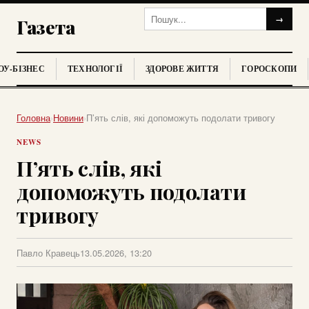
→
Газета
У-БІЗНЕС
ТЕХНОЛОГІЇ
ЗДОРОВЕ ЖИТТЯ
ГОРОСКОПИ
Головна
›
Новини
›
П’ять слів, які допоможуть подолати тривогу
NEWS
П’ять слів, які
допоможуть подолати
тривогу
Павло Кравець
13.05.2026, 13:20