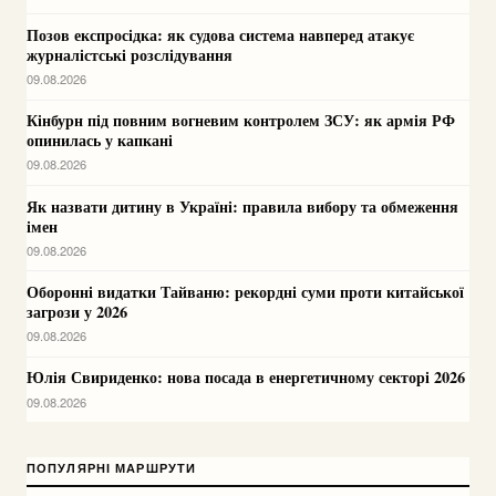
Позов експросідка: як судова система навперед атакує
журналістські розслідування
09.08.2026
Кінбурн під повним вогневим контролем ЗСУ: як армія РФ
опинилась у капкані
09.08.2026
Як назвати дитину в Україні: правила вибору та обмеження
імен
09.08.2026
Оборонні видатки Тайваню: рекордні суми проти китайської
загрози у 2026
09.08.2026
Юлія Свириденко: нова посада в енергетичному секторі 2026
09.08.2026
ПОПУЛЯРНІ МАРШРУТИ