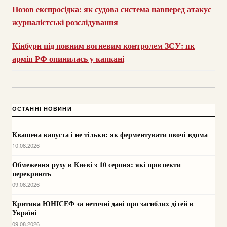
Позов експросідка: як судова система навперед атакує
журналістські розслідування
Кінбурн під повним вогневим контролем ЗСУ: як
армія РФ опинилась у капкані
ОСТАННІ НОВИНИ
Квашена капуста і не тільки: як ферментувати овочі вдома
10.08.2026
Обмеження руху в Києві з 10 серпня: які проспекти
перекриють
09.08.2026
Критика ЮНІСЕФ за неточні дані про загиблих дітей в
Україні
09.08.2026