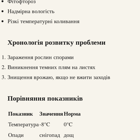
Фітофтороз
Надмірна вологість
Різкі температурні коливання
Хронологія розвитку проблеми
Зараження рослин спорами
Виникнення темних плям на листях
Знищення врожаю, якщо не вжити заходів
Порівняння показників
Показник
Значення
Норма
Температура
-8°C
0°C
Опади
снігопад
дощ