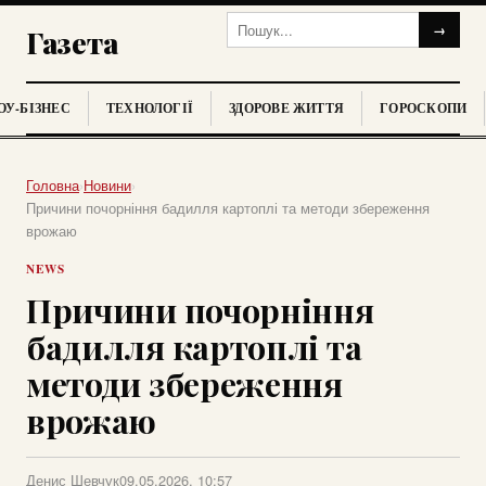
→
Газета
У-БІЗНЕС
ТЕХНОЛОГІЇ
ЗДОРОВЕ ЖИТТЯ
ГОРОСКОПИ
Головна
›
Новини
›
Причини почорніння бадилля картоплі та методи збереження
врожаю
NEWS
Причини почорніння
бадилля картоплі та
методи збереження
врожаю
Денис Шевчук
09.05.2026, 10:57