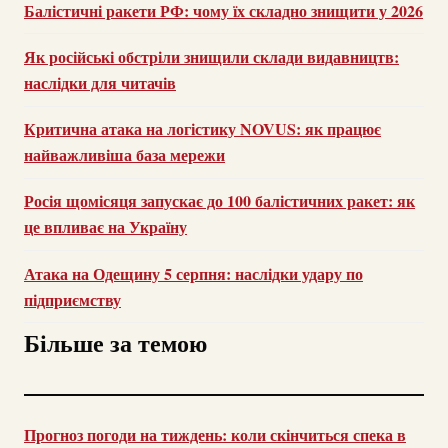
Балістичні ракети РФ: чому їх складно знищити у 2026
Як російські обстріли знищили склади видавництв:
наслідки для читачів
Критична атака на логістику NOVUS: як працює
найважливіша база мережи
Росія щомісяця запускає до 100 балістичних ракет: як
це впливає на Україну
Атака на Одещину 5 серпня: наслідки удару по
підприємству
Більше за темою
Прогноз погоди на тиждень: коли скінчиться спека в