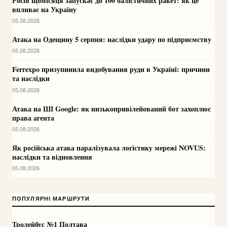
Росія щомісяця запускає до 100 балістичних ракет: як це
впливає на Україну
05.08.2026
Атака на Одещину 5 серпня: наслідки удару по підприємству
05.08.2026
Ferrexpo призупинила видобування руди в Україні: причини
та наслідки
05.08.2026
Атака на ШІ Google: як низькопривілейований бот захоплює
права агента
05.08.2026
Як російська атака паралізувала логістику мережі NOVUS:
наслідки та відновлення
05.08.2026
ПОПУЛЯРНІ МАРШРУТИ
Тролейбус №1 Полтава