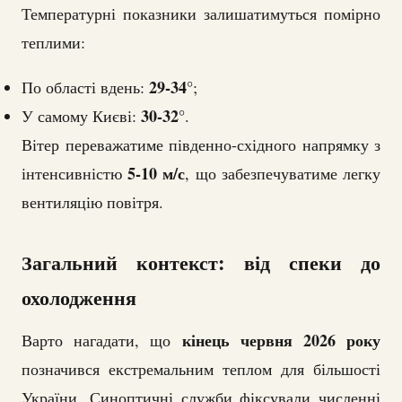
Температурні показники залишатимуться помірно
теплими:
29-34°
По області вдень:
;
30-32°
У самому Києві:
.
Вітер переважатиме південно-східного напрямку з
5-10 м/с
інтенсивністю
, що забезпечуватиме легку
вентиляцію повітря.
Загальний контекст: від спеки до
охолодження
кінець червня 2026 року
Варто нагадати, що
позначився екстремальним теплом для більшості
України. Синоптичні служби фіксували численні