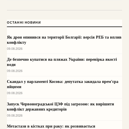
ОСТАННІ НОВИНИ
Як дрон опинився на території Болгарії: версія РЕБ та вплив
конфлікту
09.08.2026
Де безпечно купатися на пляжах України: перевірка якості
води
09.08.2026
Скандал у парламенті Косова: депутатка закидала прем'єра
яйцями
09.08.2026
Запуск Червоноградської ЦЗФ під загрозою: як вирішити
конфлікт державних кредиторів
09.08.2026
Метастази в кістках при раку: як розвивається