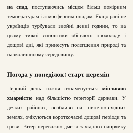
на спад
, поступаючись місцем більш помірним
температурам і атмосферним опадам. Якщо раніше
українців турбували знойні денні години, то на
цьому тижні синоптики обіцяють прохолоду і
дощові дні, які принесуть полегшення природі та
навколишньому середовищу.
Погода у понеділок: старт перемін
мінливою
Перший день тижня ознаменується
хмарністю
над більшістю території держави. У
деяких районах, особливо на північно-східних
землях, очікуються короткочасні дощові періоди та
грози. Вітер переважно дме зі західного напрямку