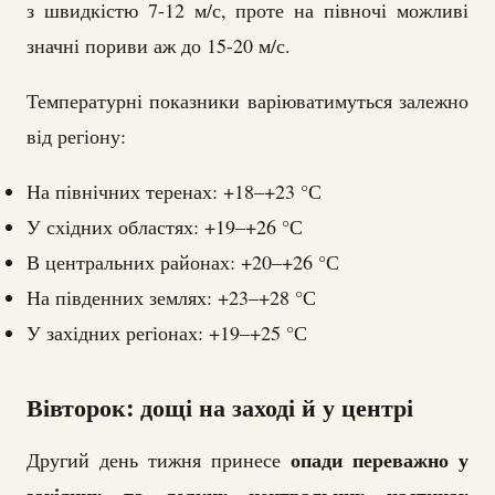
з швидкістю 7-12 м/с, проте на півночі можливі
значні пориви аж до 15-20 м/с.
Температурні показники варіюватимуться залежно
від регіону:
На північних теренах: +18–+23 °С
У східних областях: +19–+26 °С
В центральних районах: +20–+26 °С
На південних землях: +23–+28 °С
У західних регіонах: +19–+25 °С
Вівторок: дощі на заході й у центрі
опади переважно у
Другий день тижня принесе
західних та деяких центральних частинах