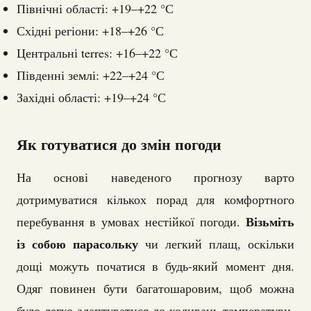
Північні області: +19–+22 °С
Східні регіони: +18–+26 °С
Центральні terres: +16–+22 °С
Південні землі: +22–+24 °С
Західні області: +19–+24 °С
Як готуватися до змін погоди
На основі наведеного прогнозу варто
дотримуватися кількох порад для комфортного
Візьміть
перебування в умовах нестійкої погоди.
із собою парасольку
чи легкий плащ, оскільки
дощі можуть початися в будь-який момент дня.
Одяг повинен бути багатошаровим, щоб можна
було легко адаптуватися до коливань температури.