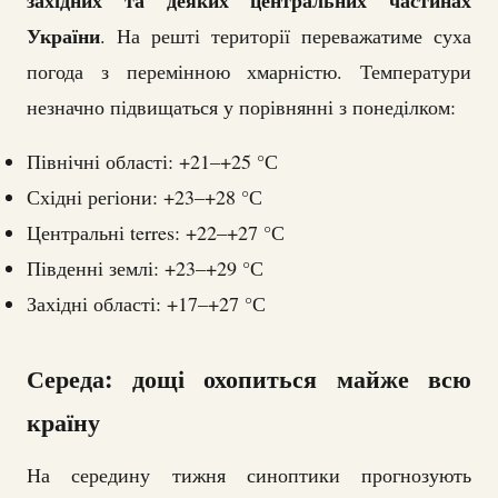
України
. На решті території переважатиме суха
погода з перемінною хмарністю. Температури
незначно підвищаться у порівнянні з понеділком:
Північні області: +21–+25 °С
Східні регіони: +23–+28 °С
Центральні terres: +22–+27 °С
Південні землі: +23–+29 °С
Західні області: +17–+27 °С
Середа: дощі охопиться майже всю
країну
На середину тижня синоптики прогнозують