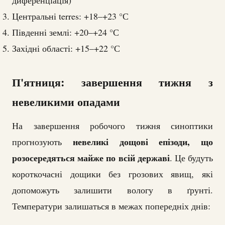
диференціація)
Центральні terres: +18–+23 °С
Південні землі: +20–+24 °С
Західні області: +15–+22 °С
П'ятниця: завершення тижня з
невеликими опадами
На завершення робочого тижня синоптики
невеликі дощові епізоди, що
прогнозують
розосередяться майже по всій державі
. Це будуть
короткочасні дощики без грозових явищ, які
допоможуть залишити вологу в ґрунті.
Температури залишаться в межах попередніх днів: