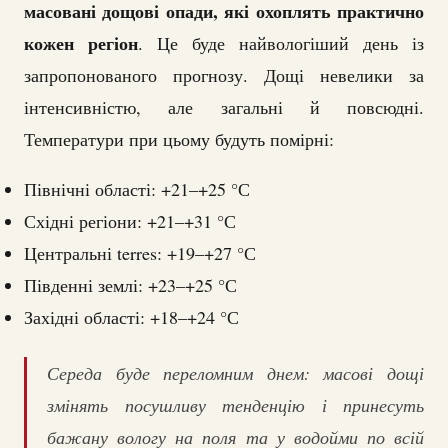
масовані дощові опади, які охоплять практично
кожен регіон
. Це буде найвологіший день із
запропонованого прогнозу. Дощі невелики за
інтенсивністю, але загальні й повсюдні.
Температури при цьому будуть помірні:
Північні області: +21–+25 °С
Східні регіони: +21–+31 °С
Центральні terres: +19–+27 °С
Південні землі: +23–+25 °С
Західні області: +18–+24 °С
Середа буде переломним днем: масові дощі
змінять посушливу тенденцію і принесуть
бажану вологу на поля та у водойми по всій