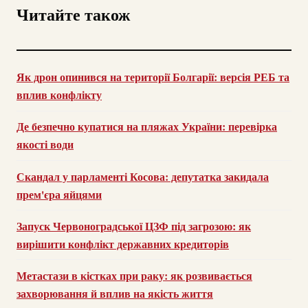
Читайте також
Як дрон опинився на території Болгарії: версія РЕБ та
вплив конфлікту
Де безпечно купатися на пляжах України: перевірка
якості води
Скандал у парламенті Косова: депутатка закидала
прем'єра яйцями
Запуск Червоноградської ЦЗФ під загрозою: як
вирішити конфлікт державних кредиторів
Метастази в кістках при раку: як розвивається
захворювання й вплив на якість життя