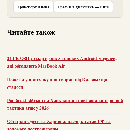
Транспорт Києва
Графік відключень — Київ
Читайте також
24 ГБ ОЗП у смартфоні: 5 топових Android-моделей,
які обганяють MacBook Air
Пожежа у притулку для тварин під Києвом: що
сталося
Російські війська на Харківщині: нові зони контролю й
тактика атак у 2026
Обстріли Одеси та Харкова: наслідки атак РФ та
допомога постраждалим