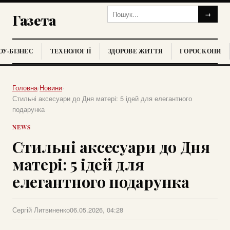
→
Газета
У-БІЗНЕС
ТЕХНОЛОГІЇ
ЗДОРОВЕ ЖИТТЯ
ГОРОСКОПИ
Головна
›
Новини
›
Стильні аксесуари до Дня матері: 5 ідей для елегантного
подарунка
NEWS
Стильні аксесуари до Дня
матері: 5 ідей для
елегантного подарунка
Сергій Литвиненко
06.05.2026, 04:28