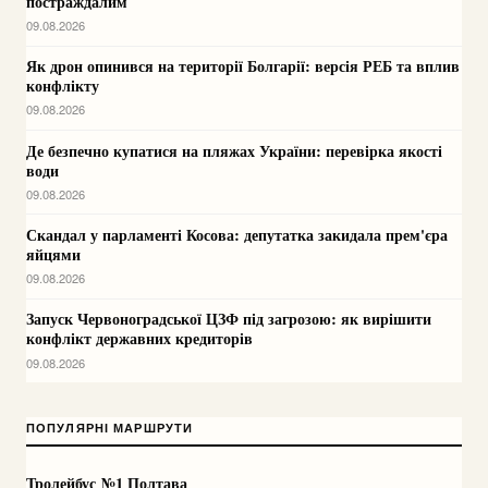
постраждалим
09.08.2026
Як дрон опинився на території Болгарії: версія РЕБ та вплив
конфлікту
09.08.2026
Де безпечно купатися на пляжах України: перевірка якості
води
09.08.2026
Скандал у парламенті Косова: депутатка закидала прем'єра
яйцями
09.08.2026
Запуск Червоноградської ЦЗФ під загрозою: як вирішити
конфлікт державних кредиторів
09.08.2026
ПОПУЛЯРНІ МАРШРУТИ
Тролейбус №1 Полтава