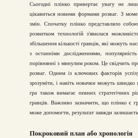
Сьогодні плінко привертає увагу не лиш
цікавиться новими формами розваг. З моме
змін. Спочатку плінко представляло собою
розвитком технологій з'явилася можливіст
збільшення кількості гравців, які можуть на
з останніми дослідженнями, популярніст
порівнянні з минулим роком. Це свідчить про
розваг. Одним із ключових факторів успіх
зрозуміти, і навіть новачки можуть швидко 
гра також вимагає певних стратегічних рі
гравців. Важливо зазначити, що плінко є гр
може допомогти, результат завжди залишаєт
Покроковий план або хронологія