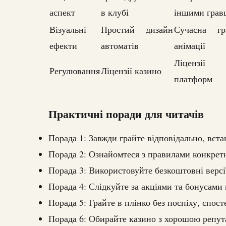
аспект
в клубі
іншими грав
Візуальні
Простий дизайн
Сучасна гр
ефекти
автоматів
анімації
Ліцензії 
Регулювання
Ліцензії казино
платформ
Практичні поради для читачів
Порада 1: Завжди грайте відповідально, вст
Порада 2: Ознайомтеся з правилами конкретно
Порада 3: Використовуйте безкоштовні версі
Порада 4: Слідкуйте за акціями та бонусами
Порада 5: Грайте в плінко без поспіху, спост
Порада 6: Обирайте казино з хорошою репута