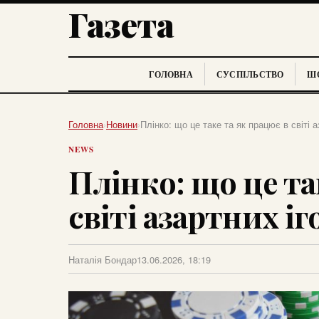
Газета
ГОЛОВНА
СУСПІЛЬСТВО
ШО
Головна
›
Новини
›
Плінко: що це таке та як працює в світі а
NEWS
Плінко: що це та
світі азартних іг
Наталія Бондар
13.06.2026, 18:19