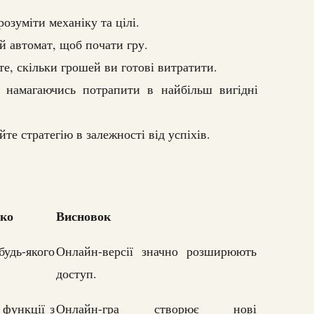
озуміти механіку та цілі.
й автомат, щоб почати гру.
е, скільки грошей ви готові витратити.
 намагаючись потрапити в найбільш вигідні
йте стратегію в залежності від успіхів.
нко
Висновок
будь-якого
Онлайн-версії значно розширюють
доступ.
 функції з
Онлайн-гра створює нові