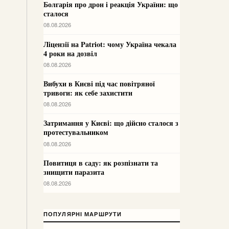
Болгарія про дрон і реакція України: що
сталося
08.08.2026
Ліцензії на Patriot: чому Україна чекала
4 роки на дозвіл
08.08.2026
Вибухи в Києві під час повітряної
тривоги: як себе захистити
08.08.2026
Затримання у Києві: що дійсно сталося з
протестувальником
08.08.2026
Повитиця в саду: як розпізнати та
знищити паразита
08.08.2026
ПОПУЛЯРНІ МАРШРУТИ