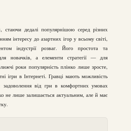
и, стаючи дедалі популярнішою серед різних
нням інтересу до азартних ігор у всьому світі,
том індустрії розваг. Його простота та
для новачків, а елементи стратегії — для
ближчі роки популярність плінко лише зросте,
ні ігри в Інтернеті. Гравці мають можливість
ти задоволення від гри в комфортних умовах
ко не лише залишається актуальним, але й має
тку.