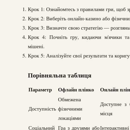
Крок 1: Ознайомтесь з правилами гри, щоб зр
Крок 2: Виберіть онлайн-казино або фізични
Крок 3: Визначте свою стратегію — розгляньт
Крок 4: Почніть гру, кидаючи м'ячики та
мішені.
Крок 5: Аналізуйте свої результати та коригу
Порівняльна таблиця
Параметр
Офлайн плінко
Онлайн плі
Обмежена
Доступне з 
Доступність
фізичними
місця
локаціями
Соціальний
Гра з друзями або
Інтерактивні