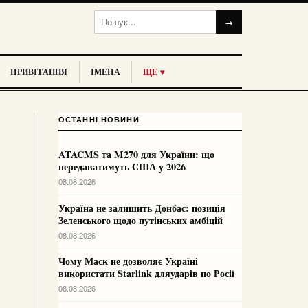
→
ПРИВІТАННЯ
ІМЕНА
ЩЕ ▾
ОСТАННІ НОВИНИ
ATACMS та M270 для України: що
передаватимуть США у 2026
08.08.2026
Україна не залишить Донбас: позиція
Зеленського щодо путінських амбіцій
08.08.2026
Чому Маск не дозволяє Україні
використати Starlink дляударів по Росії
08.08.2026