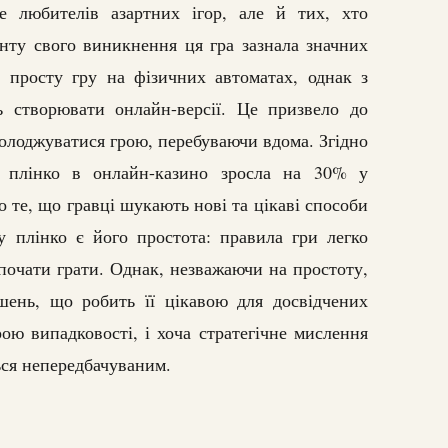
е любителів азартних ігор, але й тих, хто
нту свого виникнення ця гра зазнала значних
 просту гру на фізичних автоматах, однак з
ь створювати онлайн-версії. Це призвело до
солоджуватися грою, перебуваючи вдома. Згідно
ь плінко в онлайн-казино зросла на 30% у
 те, що гравці шукають нові та цікаві способи
у плінко є його простота: правила гри легко
почати грати. Однак, незважаючи на простоту,
шень, що робить її цікавою для досвідчених
ою випадковості, і хоча стратегічне мислення
ься непередбачуваним.