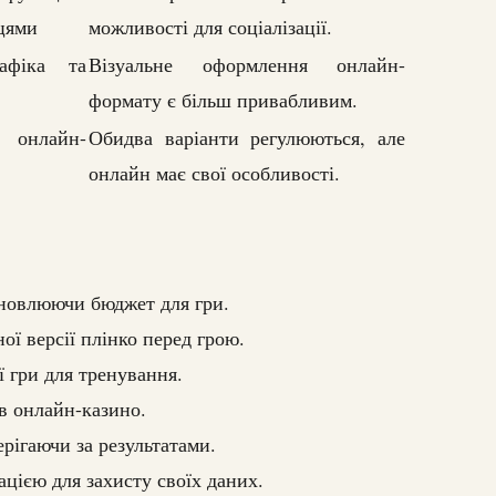
цями
можливості для соціалізації.
афіка та
Візуальне оформлення онлайн-
формату є більш привабливим.
онлайн-
Обидва варіанти регулюються, але
онлайн має свої особливості.
ановлюючи бюджет для гри.
ї версії плінко перед грою.
ї гри для тренування.
 в онлайн-казино.
ерігаючи за результатами.
цією для захисту своїх даних.