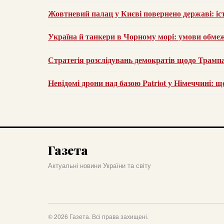
Жовтневий палац у Києві повернено державі: іст
Україна й танкери в Чорному морі: умови обме
Стратегія розслідувань демократів щодо Трампа:
Невідомі дрони над базою Patriot у Німеччині: щ
Газета
Актуальні новини України та світу
© 2026 Газета. Всі права захищені.