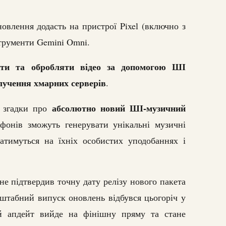
овлення додасть на пристрої Pixel (включно з
струменти Gemini Omni.
ати та обробляти відео за допомогою ШІ
алучення хмарних серверів
.
абсолютно новий ШІ-музичний
и згадки про
фонів зможуть генерувати унікальні музичні
ватимуться на їхніх особистих уподобаннях і
не підтвердив точну дату релізу нового пакета
сштабний випуск оновлень відбувся цьогоріч у
ий апдейт вийде на фінішну пряму та стане