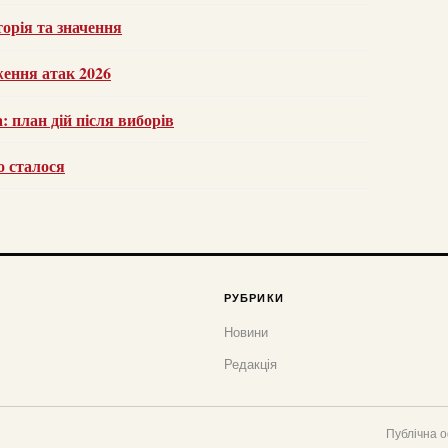
орія та значення
ження атак 2026
 план дій після виборів
о сталося
РУБРИКИ
Новини
Редакція
Публічна 