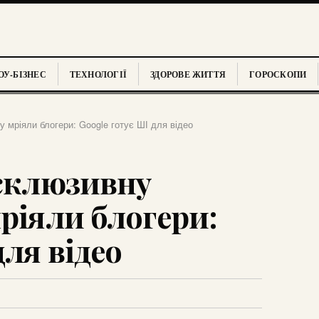
У-БІЗНЕС
ТЕХНОЛОГІЇ
ЗДОРОВЕ ЖИТТЯ
ГОРОСКОПИ
у мріяли блогери: Google готує ШІ для відео
ксклюзивну
ріяли блогери:
для відео