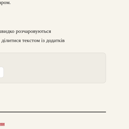
аром.
 швидко розчаровуються
 ділитися текстом із додатків
їни