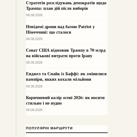
Стратегія розслідувань демократів щодо
Трампа: план дій після виборів
08.08.2026
Невідомі дрони над базою Patriot у
Німеччині: що сталося
08.08.2026
Сенат США відмовив Трампу в 70 млрд
на військові витрати проти Ірану
08.08.2026
Енджел та Спайк із Баффі: як змінилися
вампіри, якких кохали мільйони
08.08.2026
Коричневий колір осені 2026: як носити
стильно і не нудно
08.08.2026
ПОПУЛЯРНІ МАРШРУТИ