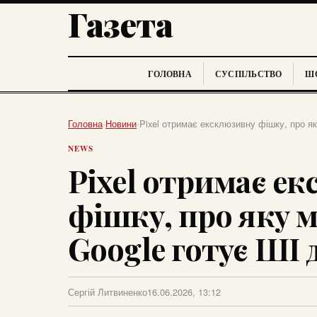
Газета
ГОЛОВНА
СУСПІЛЬСТВО
ШО
Головна
›
Новини
›
Pixel отримає ексклюзивну фішку, про як
NEWS
Pixel отримає е
фішку, про яку м
Google готує ШІ 
Сергій Литвиненко
16.06.2026, 13:12