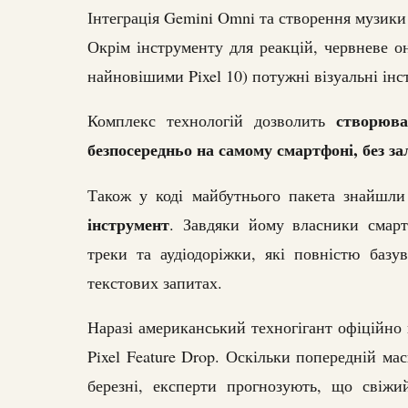
Інтеграція Gemini Omni та створення музики
Окрім інструменту для реакцій, червневе он
найновішими Pixel 10) потужні візуальні ін
створюв
Комплекс технологій дозволить
безпосередньо на самому смартфоні, без з
Також у коді майбутнього пакета знайшл
інструмент
. Завдяки йому власники смарт
треки та аудіодоріжки, які повністю базу
текстових запитах.
Наразі американський техногігант офіційно 
Pixel Feature Drop. Оскільки попередній ма
березні, експерти прогнозують, що свіж