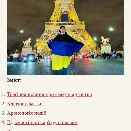
Зміст:
Трагічна новина про смерть артистки
Ключові факти
Хронологія подій
Відомості про кар'єру співачки