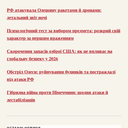
РФ атакувала Одещину ракетами й дронами:
детальний звіт ночі
Психологічний тест за вибором предмета: розкрий свій
характер за першим враженням
Скорочення запасів озброї США: як це впливає на
глобальну безпеку у 2026
Обстріл Одеси: руйнування будинків та постраждалі
від атаки РФ
Гібридна війна проти Німеччини: щодня атаки й
дестабілізація
ОСТАННІ НОВИНИ