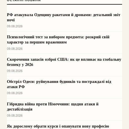
РФ атакувала Одещину ракетами й дронами: детальний звіт
ночі
09.08.2026
Психологічний тест за вибором предмета: розкрий свій
характер за першим враженням
09.08.2026
Скорочення запасів озброї США: як це впливає на глобальну
безпеку у 2026
09.08.2026
Обстріл Одеси: руйнування будинків та постраждалі від
атаки РФ
09.08.2026
Гібридна війна проти Німеччини: щодня атаки й
дестабілізація
09.08.2026
Як дорослому обрати курси і опанувати нову професію