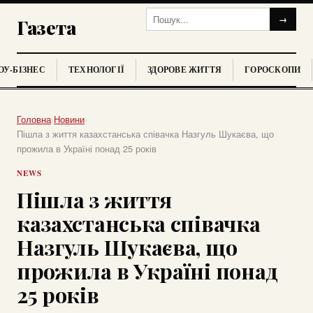
→
Газета
У-БІЗНЕС
ТЕХНОЛОГІЇ
ЗДОРОВЕ ЖИТТЯ
ГОРОСКОПИ
Головна
›
Новини
›
Пішла з життя казахстанська співачка Назгуль Шукаєва, що
прожила в Україні понад 25 років
NEWS
Пішла з життя
казахстанська співачка
Назгуль Шукаєва, що
прожила в Україні понад
25 років