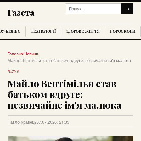
→
Газета
У-БІЗНЕС
ТЕХНОЛОГІЇ
ЗДОРОВЕ ЖИТТЯ
ГОРОСКОПИ
Головна
›
Новини
›
Майло Вентімілья став батьком вдруге: незвичайне ім'я малюка
NEWS
Майло Вентімілья став
батьком вдруге:
незвичайне ім'я малюка
Павло Кравець
07.07.2026, 21:03