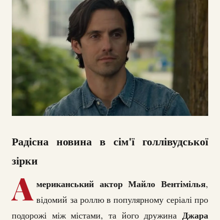
Радісна новина в сім'ї голлівудської
зірки
А
мериканський актор Майло Вентімілья
,
відомий за роллю в популярному серіалі про
Джара
подорожі між містами, та його дружина