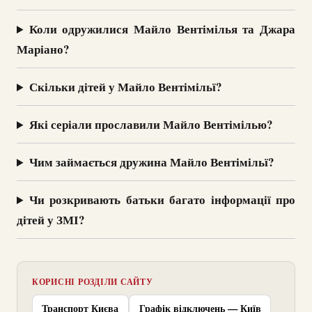
Коли одружилися Майло Вентімілья та Джара
Маріано?
Скільки дітей у Майло Вентімільї?
Які серіали прославили Майло Вентімілью?
Чим займається дружина Майло Вентімільї?
Чи розкривають батьки багато інформації про
дітей у ЗМІ?
КОРИСНІ РОЗДІЛИ САЙТУ
Транспорт Києва
Графік відключень — Київ