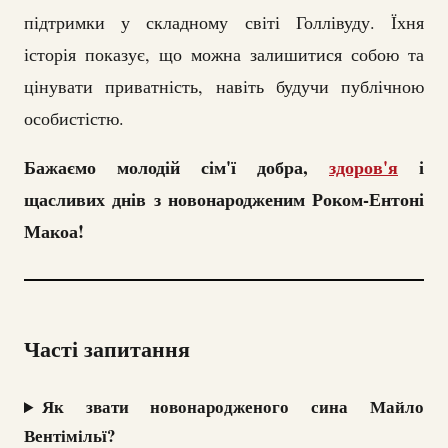
підтримки у складному світі Голлівуду. Їхня
історія показує, що можна залишитися собою та
цінувати приватність, навіть будучи публічною
особистістю.
Бажаємо молодій сім'ї добра,
здоров'я
і
щасливих днів з новонародженим Роком-Ентоні
Макоа!
Часті запитання
Як звати новонародженого сина Майло
Вентімільї?