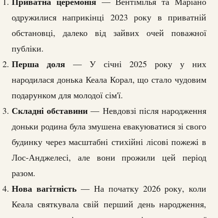
Приватна церемонія
— Вентімілья та Маріано
одружилися наприкінці 2023 року в приватній
обстановці, далеко від зайвих очей поважної
публіки.
Перша доля
— У січні 2025 року у них
народилася донька Кеала Корал, що стало чудовим
подарунком для молодої сім'ї.
Складні обставини
— Невдовзі після народження
доньки родина була змушена евакуюватися зі свого
будинку через масштабні стихійні лісові пожежі в
Лос-Анджелесі, але вони прожили цей період
разом.
Нова вагітність
— На початку 2026 року, коли
Кеала святкувала свій перший день народження,