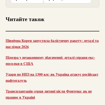
Читайте також
Північна Корея запустила балістичну ракету: деталі та
наслідки 2026
Підозра у незаконному збагаченні: деталі справи екс-
посолки в США
Удари по НПЗ на 1300 км: як Україна атакує російську
нафтогалузь
Трансплантація серця дитині після Фонтена: як це
працює в Україні