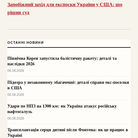
Запобіжний захід для експоски України у США: що
рішив суд
ОСТАННІ НОВИНИ
Північна Корея запустила балістичну ракету: деталі та
наслідки 2026
06.08.2026
Підозра у незаконному збагаченні: деталі справи екс-посолки
в США
06.08.2026
Удари по НПЗ на 1300 км: як Україна атакує російську
нафтогалузь
06.08.2026
Трансплантація серця дитині після Фонтена: як це працює в
Україні