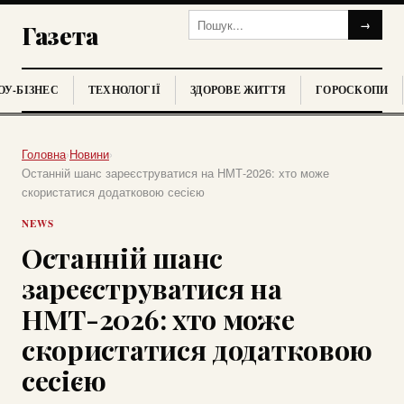
→
Газета
У-БІЗНЕС
ТЕХНОЛОГІЇ
ЗДОРОВЕ ЖИТТЯ
ГОРОСКОПИ
Головна
›
Новини
›
Останній шанс зареєструватися на НМТ-2026: хто може
скористатися додатковою сесією
NEWS
Останній шанс
зареєструватися на
НМТ-2026: хто може
скористатися додатковою
сесією