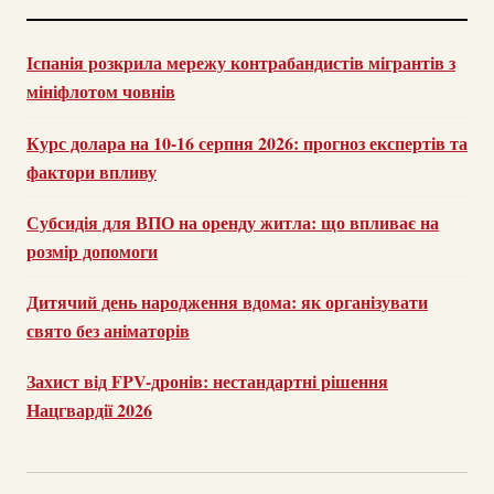
Іспанія розкрила мережу контрабандистів мігрантів з
мініфлотом човнів
Курс долара на 10-16 серпня 2026: прогноз експертів та
фактори впливу
Субсидія для ВПО на оренду житла: що впливає на
розмір допомоги
Дитячий день народження вдома: як організувати
свято без аніматорів
Захист від FPV-дронів: нестандартні рішення
Нацгвардії 2026