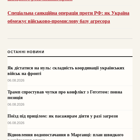
Спеціальна санкційна операція проти РФ: як Україна
обмежує військово-промислову базу агресора
ОСТАННІ НОВИНИ
Як дістатися на нуль: складність координації українських
військ на фронті
06.08.2026
Трамп спростував чутки про конфлікт з Гегсетом: повна
позиція
06.08.2026
Поїзд під прицілом: як пасажирам діяти у разі загрози
06.08.2026
Відновлення водопостачання в Марганці: план швидкого