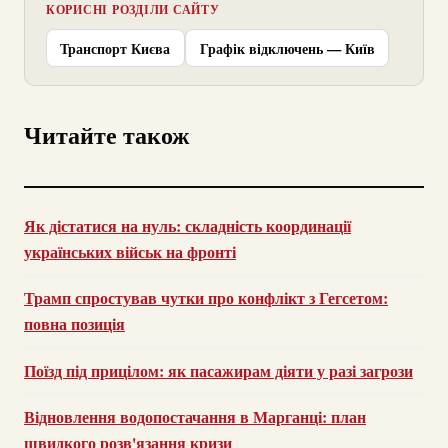
КОРИСНІ РОЗДІЛИ САЙТУ
Транспорт Києва
Графік відключень — Київ
Читайте також
Як дістатися на нуль: складність координації
українських військ на фронті
Трамп спростував чутки про конфлікт з Гегсетом:
повна позиція
Поїзд під прицілом: як пасажирам діяти у разі загрози
Відновлення водопостачання в Марганці: план
швидкого розв'язання кризи