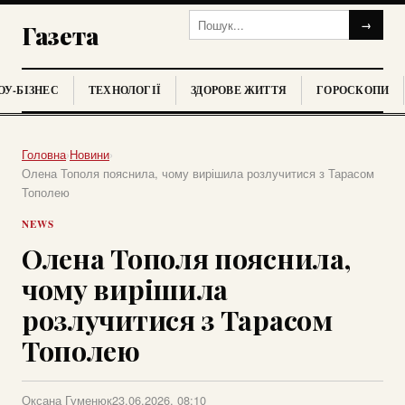
→
Газета
У-БІЗНЕС
ТЕХНОЛОГІЇ
ЗДОРОВЕ ЖИТТЯ
ГОРОСКОПИ
Головна
›
Новини
›
Олена Тополя пояснила, чому вирішила розлучитися з Тарасом
Тополею
NEWS
Олена Тополя пояснила,
чому вирішила
розлучитися з Тарасом
Тополею
Оксана Гуменюк
23.06.2026, 08:10