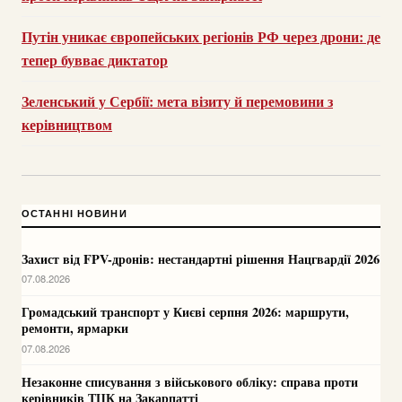
Путін уникає європейських регіонів РФ через дрони: де
тепер бувває диктатор
Зеленський у Сербії: мета візиту й перемовини з
керівництвом
ОСТАННІ НОВИНИ
Захист від FPV-дронів: нестандартні рішення Нацгвардії 2026
07.08.2026
Громадський транспорт у Києві серпня 2026: маршрути,
ремонти, ярмарки
07.08.2026
Незаконне списування з військового обліку: справа проти
керівників ТЦК на Закарпатті