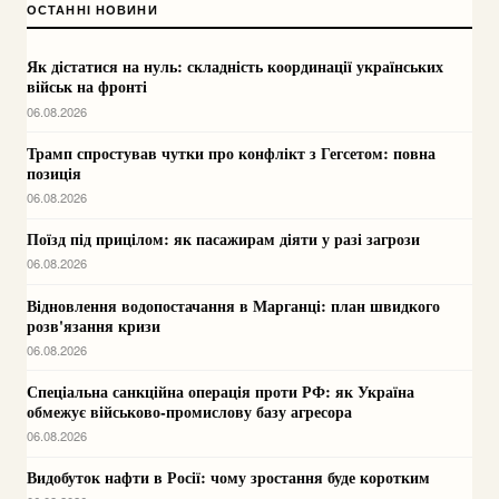
ОСТАННІ НОВИНИ
Як дістатися на нуль: складність координації українських
військ на фронті
06.08.2026
Трамп спростував чутки про конфлікт з Гегсетом: повна
позиція
06.08.2026
Поїзд під прицілом: як пасажирам діяти у разі загрози
06.08.2026
Відновлення водопостачання в Марганці: план швидкого
розв'язання кризи
06.08.2026
Спеціальна санкційна операція проти РФ: як Україна
обмежує військово-промислову базу агресора
06.08.2026
Видобуток нафти в Росії: чому зростання буде коротким