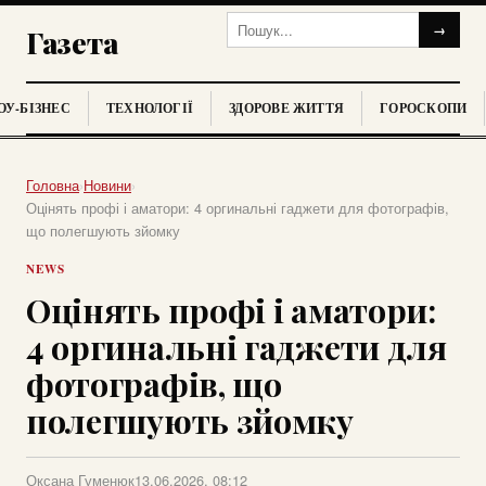
→
Газета
У-БІЗНЕС
ТЕХНОЛОГІЇ
ЗДОРОВЕ ЖИТТЯ
ГОРОСКОПИ
Головна
›
Новини
›
Оцінять профі і аматори: 4 оргинальні гаджети для фотографів,
що полегшують зйомку
NEWS
Оцінять профі і аматори:
4 оргинальні гаджети для
фотографів, що
полегшують зйомку
Оксана Гуменюк
13.06.2026, 08:12