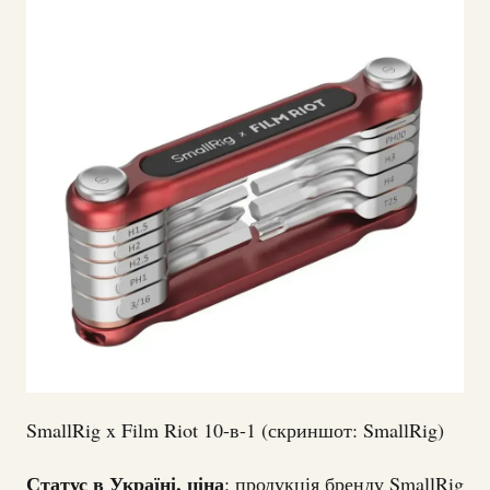
SmallRig x Film Riot 10-в-1 (скриншот: SmallRig)
Статус в Україні, ціна
: продукція бренду SmallRig