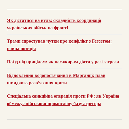
Як дістатися на нуль: складність координації
українських військ на фронті
Трамп спростував чутки про конфлікт з Гегсетом:
повна позиція
Поїзд під прицілом: як пасажирам діяти у разі загрози
Відновлення водопостачання в Марганці: план
швидкого розв'язання кризи
Спеціальна санкційна операція проти РФ: як Україна
обмежує військово-промислову базу агресора