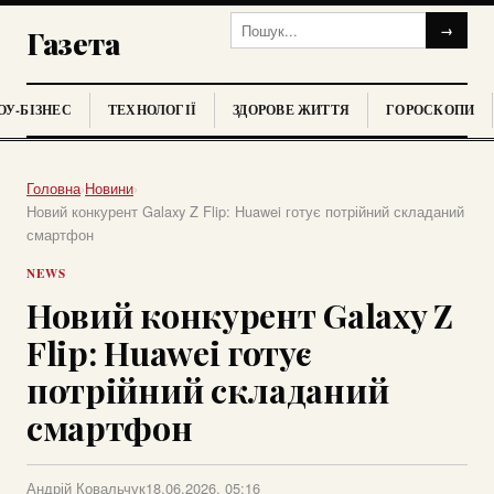
→
Газета
У-БІЗНЕС
ТЕХНОЛОГІЇ
ЗДОРОВЕ ЖИТТЯ
ГОРОСКОПИ
Головна
›
Новини
›
Новий конкурент Galaxy Z Flip: Huawei готує потрійний складаний
смартфон
NEWS
Новий конкурент Galaxy Z
Flip: Huawei готує
потрійний складаний
смартфон
Андрій Ковальчук
18.06.2026, 05:16