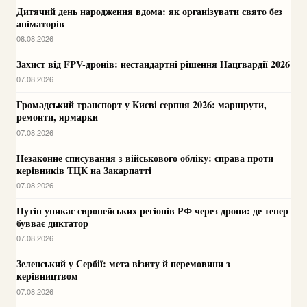
Дитячий день народження вдома: як організувати свято без
аніматорів
08.08.2026
Захист від FPV-дронів: нестандартні рішення Нацгвардії 2026
07.08.2026
Громадський транспорт у Києві серпня 2026: маршрути,
ремонти, ярмарки
07.08.2026
Незаконне списування з військового обліку: справа проти
керівників ТЦК на Закарпатті
07.08.2026
Путін уникає європейських регіонів РФ через дрони: де тепер
бувває диктатор
07.08.2026
Зеленський у Сербії: мета візиту й перемовини з
керівництвом
07.08.2026