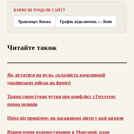
КОРИСНІ РОЗДІЛИ САЙТУ
Транспорт Києва
Графік відключень — Київ
Читайте також
Як дістатися на нуль: складність координації
українських військ на фронті
Трамп спростував чутки про конфлікт з Гегсетом:
повна позиція
Поїзд під прицілом: як пасажирам діяти у разі загрози
Відновлення водопостачання в Марганці: план