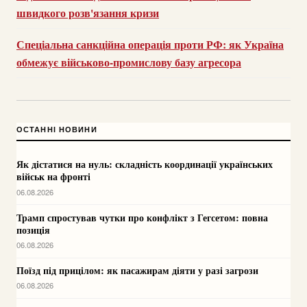
швидкого розв'язання кризи
Спеціальна санкційна операція проти РФ: як Україна
обмежує військово-промислову базу агресора
ОСТАННІ НОВИНИ
Як дістатися на нуль: складність координації українських
військ на фронті
06.08.2026
Трамп спростував чутки про конфлікт з Гегсетом: повна
позиція
06.08.2026
Поїзд під прицілом: як пасажирам діяти у разі загрози
06.08.2026