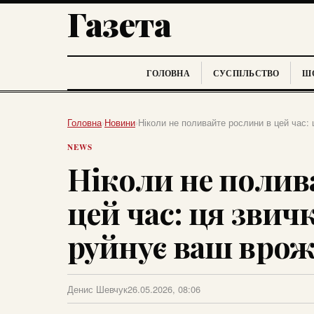
Газета
ГОЛОВНА
СУСПІЛЬСТВО
ШО
Головна
›
Новини
›
Ніколи не поливайте рослини в цей час:
NEWS
Ніколи не полив
цей час: ця звич
руйнує ваш вро
Денис Шевчук
26.05.2026, 08:06