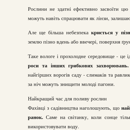
Рослини не здатні ефективно засвоїти цю 
можуть навіть спрацювати як лінзи, залишаю
криється у піз
Але ще більша небезпека
землю пізно вдень або ввечері, поверхня ґр
Таке вологе і прохолодне середовище - це 
роси та інших грибкових захворювань.
найгірших ворогів саду - слимаків та равлик
за ніч можуть знищити молоді пагони.
Найкращий час для поливу рослин
най
Фахівці з садівництва наголошують, що
ранок.
Саме на світанку, коли сонце тіль
використовувати воду.