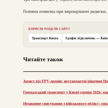
Головна помилка при вирощуванні редиски, 
КОРИСНІ РОЗДІЛИ САЙТУ
Транспорт Києва
Графік відключень — Київ
Читайте також
Захист від FPV-дронів: нестандартні рішення На
Громадський транспорт у Києві серпня 2026: м
Незаконне списування з військового обліку: сп