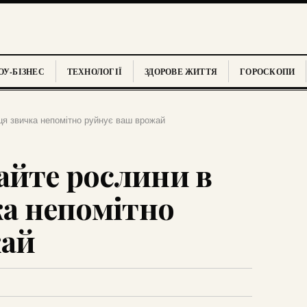
У-БІЗНЕС
ТЕХНОЛОГІЇ
ЗДОРОВЕ ЖИТТЯ
ГОРОСКОПИ
 ця звичка непомітно руйнує ваш врожай
айте рослини в
ка непомітно
жай