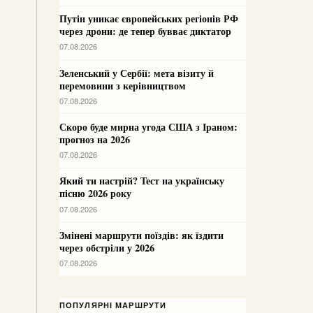
Путін уникає європейських регіонів РФ
через дрони: де тепер бувває диктатор
07.08.2026
Зеленський у Сербії: мета візиту й
перемовини з керівництвом
07.08.2026
Скоро буде мирна угода США з Іраном:
прогноз на 2026
07.08.2026
Який ти настрій? Тест на українську
пісню 2026 року
07.08.2026
Змінені маршрути поїздів: як їздити
через обстріли у 2026
07.08.2026
ПОПУЛЯРНІ МАРШРУТИ