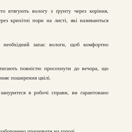
то втягують вологу з ґрунту через коріння,
рез крихітні пори на листі, які називаються
 необхідний запас вологи, щоб комфортно
тигають повністю просохнути до вечора, що
иняє поширення цвілі.
ануритеся в робочі справи, ви гарантовано
 заборонено працювати на городі