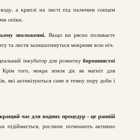
воду, а краплі на листі під палючим сонцем
чи опіки.
ньому зволоженні.
Якщо ви рясно поливаєте
унту та листя залишатимуться мокрими всю ніч.
борошнистої
ідеальний інкубатор для розвитку
Крім того, мокра земля діє як магніт для
ів, які активізуються саме в темну пору доби і
кращий час для водних процедур - це ранній
ки підіймається, рослини починають активно