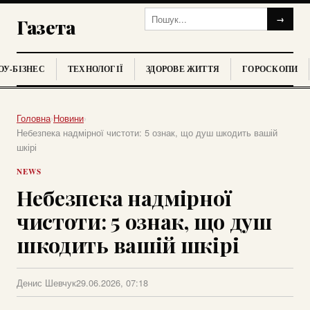
→
Газета
У-БІЗНЕС
ТЕХНОЛОГІЇ
ЗДОРОВЕ ЖИТТЯ
ГОРОСКОПИ
Головна
›
Новини
›
Небезпека надмірної чистоти: 5 ознак, що душ шкодить вашій
шкірі
NEWS
Небезпека надмірної
чистоти: 5 ознак, що душ
шкодить вашій шкірі
Денис Шевчук
29.06.2026, 07:18