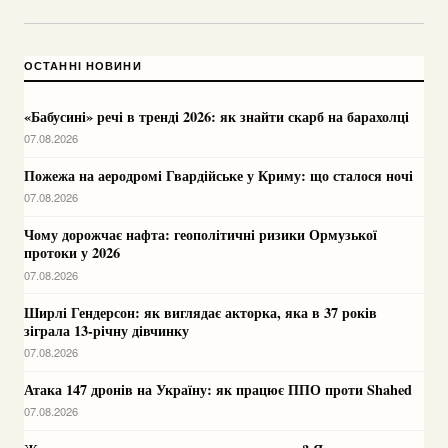
ОСТАННІ НОВИНИ
«Бабусині» речі в тренді 2026: як знайти скарб на барахолці
07.08.2026
Пожежа на аеродромі Гвардійське у Криму: що сталося ночі
07.08.2026
Чому дорожчає нафта: геополітичні ризики Ормузької
протоки у 2026
07.08.2026
Ширлі Гендерсон: як виглядає акторка, яка в 37 років
зіграла 13-річну дівчинку
07.08.2026
Атака 147 дронів на Україну: як працює ППО проти Shahed
07.08.2026