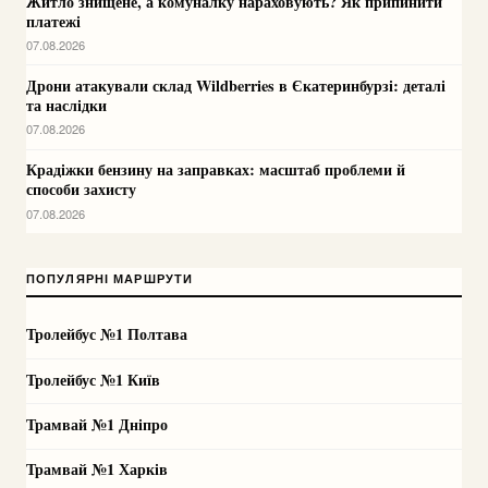
Житло знищене, а комуналку нараховують? Як припинити
платежі
07.08.2026
Дрони атакували склад Wildberries в Єкатеринбурзі: деталі
та наслідки
07.08.2026
Крадіжки бензину на заправках: масштаб проблеми й
способи захисту
07.08.2026
ПОПУЛЯРНІ МАРШРУТИ
Тролейбус №1 Полтава
Тролейбус №1 Київ
Трамвай №1 Дніпро
Трамвай №1 Харків