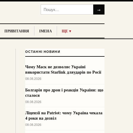
→
ПРИВІТАННЯ
ІМЕНА
ЩЕ ▾
ОСТАННІ НОВИНИ
Чому Маск не дозволяє Україні
використати Starlink дляударів по Росії
08.08.2026
Болгарія про дрон і реакція України: що
сталося
08.08.2026
Ліцензії на Patriot: чому Україна чекала
4 роки на дозвіл
08.08.2026