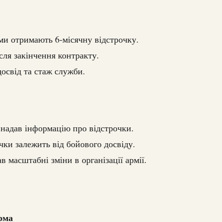
ми отримають 6-місячну відстрочку.
сля закінчення контракту.
освід та стаж служби.
 надав інформацію про відстрочки.
чки залежить від бойового досвіду.
масштабні зміни в організації армії.
рма