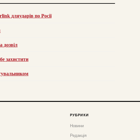
link дляударів по Росії
я
а дозвіл
ебе захистити
стувальником
РУБРИКИ
Новини
Редакція