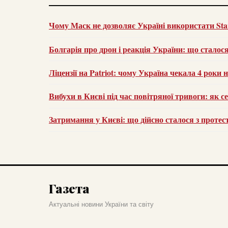
Чому Маск не дозволяє Україні використати Star
Болгарія про дрон і реакція України: що сталос
Ліцензії на Patriot: чому Україна чекала 4 роки н
Вибухи в Києві під час повітряної тривоги: як с
Затримання у Києві: що дійсно сталося з проте
Газета
Актуальні новини України та світу