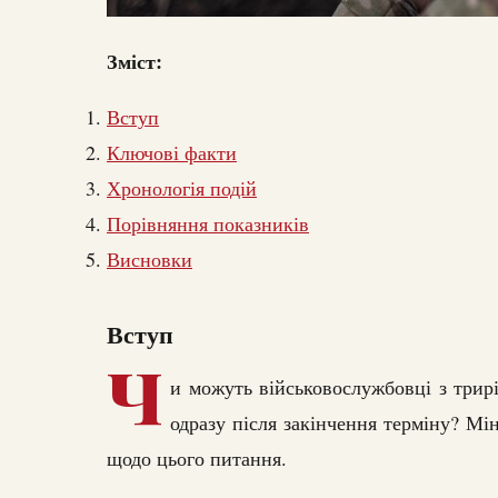
Зміст:
Вступ
Ключові факти
Хронологія подій
Порівняння показників
Висновки
Вступ
Ч
и можуть військовослужбовці з трир
одразу після закінчення терміну? Мі
щодо цього питання.