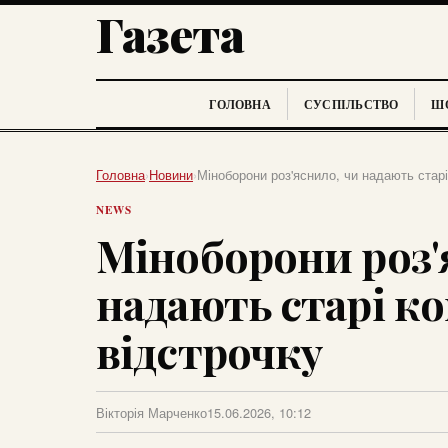
Газета
ГОЛОВНА
СУСПІЛЬСТВО
ШО
Головна
›
Новини
›
Міноборони роз'яснило, чи надають старі
NEWS
Міноборони роз'
надають старі к
відстрочку
Вікторія Марченко
15.06.2026, 10:12