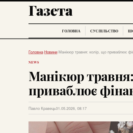
Газета
ГОЛОВНА
СУСПІЛЬСТВО
ШО
Головна
›
Новини
›
Манікюр травня: колір, що приваблює фі
NEWS
Манікюр травня:
приваблює фінан
Павло Кравець
01.05.2026, 08:17