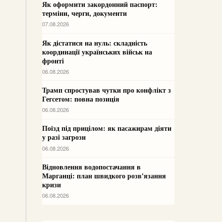
Як оформити закордонний паспорт:
терміни, черги, документи
07.08.2026
Як дістатися на нуль: складність
координації українських військ на
фронті
06.08.2026
Трамп спростував чутки про конфлікт з
Гегсетом: повна позиція
06.08.2026
Поїзд під прицілом: як пасажирам діяти
у разі загрози
06.08.2026
Відновлення водопостачання в
Марганці: план швидкого розв'язання
кризи
06.08.2026