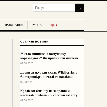
→
ПРИВІТАННЯ
ІМЕНА
ЩЕ ▾
ОСТАННІ НОВИНИ
Житло знищене, а комуналку
нараховують? Як припинити платежі
07.08.2026
Дрони атакували склад Wildberries в
Єкатеринбурзі: деталі та наслідки
07.08.2026
Крадіжки бензину на заправках:
масштаб проблеми й способи захисту
07.08.2026