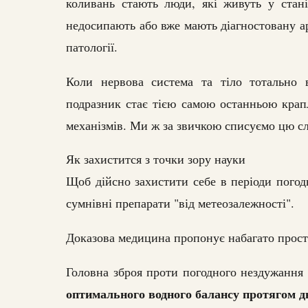
коливань стають люди, які живуть у стані
недосипають або вже мають діагностовану ар
патології.
Коли нервова система та тіло тотально в
подразник стає тією самою останньою крап
механізмів. Ми ж за звичкою списуємо цю сл
Як захистится з точки зору науки
Щоб дійсно захистити себе в періоди погод
сумнівні препарати "від метеозалежності".
Доказова медицина пропонує набагато прості
Головна зброя проти погодного нездужання
оптимального водного балансу протягом д