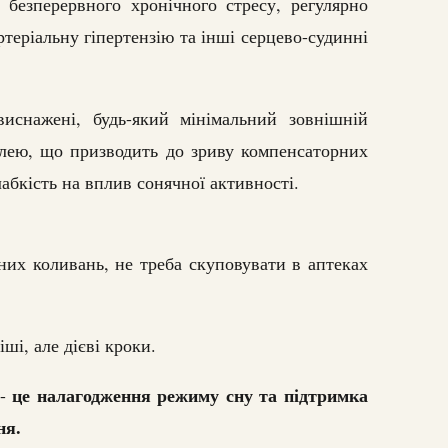
 безперервного хронічного стресу, регулярно
теріальну гіпертензію та інші серцево-судинні
иснажені, будь-який мінімальний зовнішній
лею, що призводить до зриву компенсаторних
абкість на вплив сонячної активності.
них коливань, не треба скуповувати в аптеках
ші, але дієві кроки.
це налагодження режиму сну та підтримка
 -
ня.