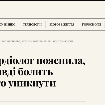
У-БІЗНЕС
ТЕХНОЛОГІЇ
ЗДОРОВЕ ЖИТТЯ
ГОРОСКОПИ
у вас насправді болить голова та як цього уникнути
ардіолог пояснила,
авді болить
го уникнути