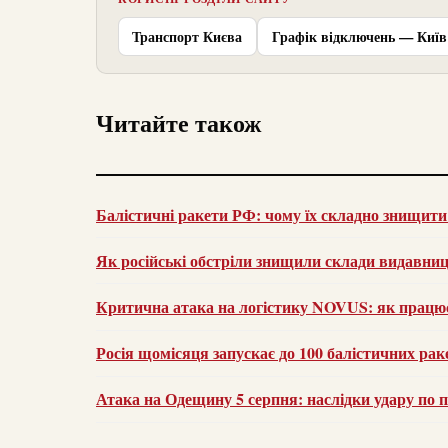
Транспорт Києва
Графік відключень — Київ
Читайте також
Балістичні ракети РФ: чому їх складно знищити
Як російські обстріли знищили склади видавниц
Критична атака на логістику NOVUS: як працю
Росія щомісяця запускає до 100 балістичних рак
Атака на Одещину 5 серпня: наслідки удару по 