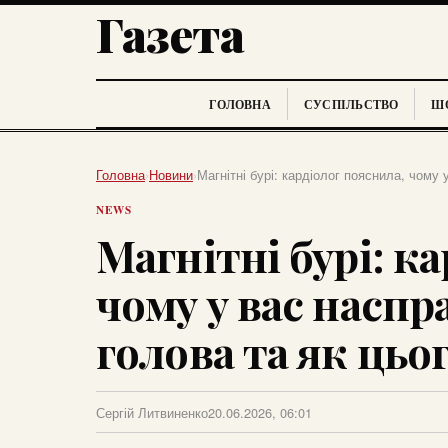
Газета
ГОЛОВНА
СУСПІЛЬСТВО
ШО
Головна
›
Новини
›
Магнітні бурі: кардіолог пояснила, чому 
NEWS
Магнітні бурі: к
чому у вас наспр
голова та як цьо
Сергій Литвиненко
20.06.2026, 06:01