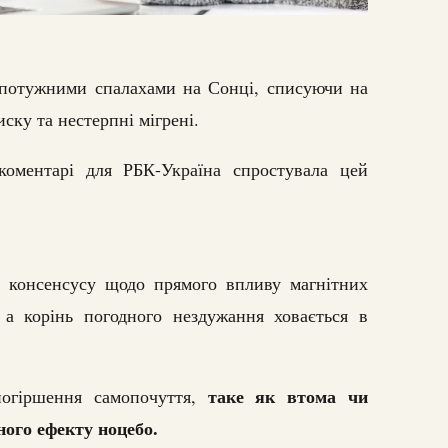
потужними спалахами на Сонці, списуючи на
иску та нестерпні мігрені.
коментарі для РБК-Україна спростувала цей
о консенсусу щодо прямого впливу магнітних
 а корінь погодного нездужання ховається в
таке як втома чи
погіршення самопочуття,
ного ефекту ноцебо.