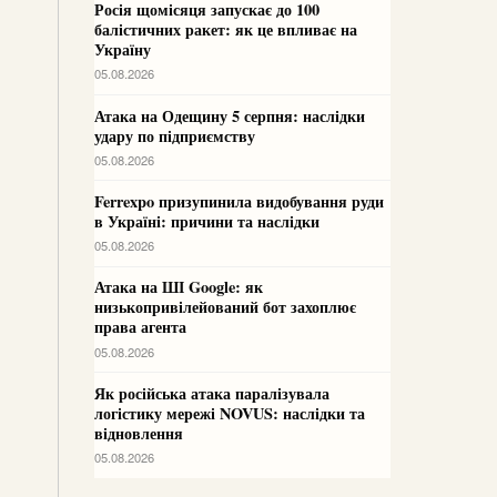
Росія щомісяця запускає до 100
балістичних ракет: як це впливає на
Україну
05.08.2026
Атака на Одещину 5 серпня: наслідки
удару по підприємству
05.08.2026
Ferrexpo призупинила видобування руди
в Україні: причини та наслідки
05.08.2026
Атака на ШІ Google: як
низькопривілейований бот захоплює
права агента
05.08.2026
Як російська атака паралізувала
логістику мережі NOVUS: наслідки та
відновлення
05.08.2026