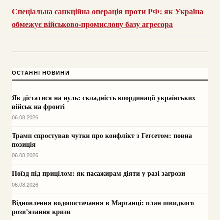
Спеціальна санкційна операція проти РФ: як Україна
обмежує військово-промислову базу агресора
ОСТАННІ НОВИНИ
Як дістатися на нуль: складність координації українських
військ на фронті
06.08.2026
Трамп спростував чутки про конфлікт з Гегсетом: повна
позиція
06.08.2026
Поїзд під прицілом: як пасажирам діяти у разі загрози
06.08.2026
Відновлення водопостачання в Марганці: план швидкого
розв'язання кризи