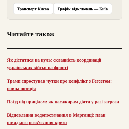
Транспорт Києва
Графік відключень — Київ
Читайте також
Як дістатися на нуль: складність координації
українських військ на фронті
Трамп спростував чутки про конфлікт з Гегсетом:
повна позиція
Поїзд під прицілом: як пасажирам діяти у разі загрози
Відновлення водопостачання в Марганці: план
швидкого розв'язання кризи