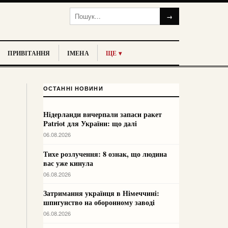
→
ПРИВІТАННЯ
ІМЕНА
ЩЕ ▾
ОСТАННІ НОВИНИ
Нідерланди вичерпали запаси ракет
Patriot для України: що далі
06.08.2026
Тихе розлучення: 8 ознак, що людина
вас уже кинула
06.08.2026
Затримання українця в Німеччині:
шпигунство на оборонному заводі
06.08.2026