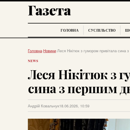
Газета
ГОЛОВНА
СУСПІЛЬСТВО
ШО
Головна
›
Новини
›
Леся Нікітюк з гумором привітала сина
NEWS
Леся Нікітюк з 
сина з першим д
Андрій Ковальчук
18.06.2026, 10:59