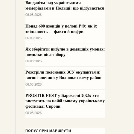
Вандалізм над українськими
меморіалами в Польщі: що відбувається
06.08.2026
Понад 600 азовців у полоні РФ: як їх
звільняють — факти й цифри
06.08.2026
Як зберігати цибулю в домашніх умовах:
помилки після збору
06.08.2026
Розстріли полонених ЗСУ окупантами:
воєнні злочини у Волноваському районі
06.08.2026
PROSTIR FEST у Барселоні 2026: хто
виступить на найбільшому українському
фестивалі Європи
06.08.2026
ПОПУЛЯРНІ МАРШРУТИ