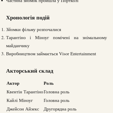
Частина зйомок пройшла у Портколі
Хронологія подій
Зйомки фільму розпочалися
Тарантіно і Міноуг помічені на знімальному
майданчику
Виробництвом займається Visor Entertainment
Акторський склад
Актор
Роль
Квентін Тарантіно
Головна роль
Кайлі Міноуг
Головна роль
Джейсон Айзекс
Другорядна роль