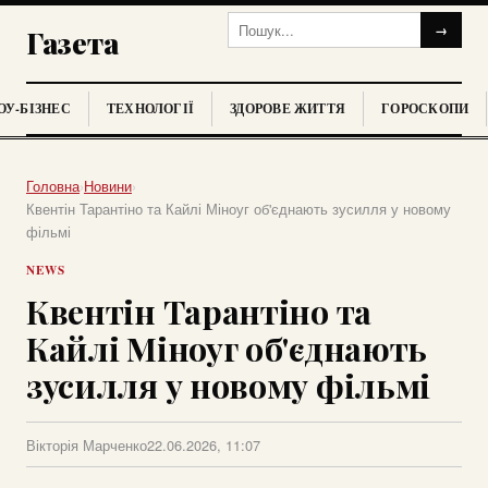
→
Газета
У-БІЗНЕС
ТЕХНОЛОГІЇ
ЗДОРОВЕ ЖИТТЯ
ГОРОСКОПИ
Головна
›
Новини
›
Квентін Тарантіно та Кайлі Міноуг об'єднають зусилля у новому
фільмі
NEWS
Квентін Тарантіно та
Кайлі Міноуг об'єднають
зусилля у новому фільмі
Вікторія Марченко
22.06.2026, 11:07