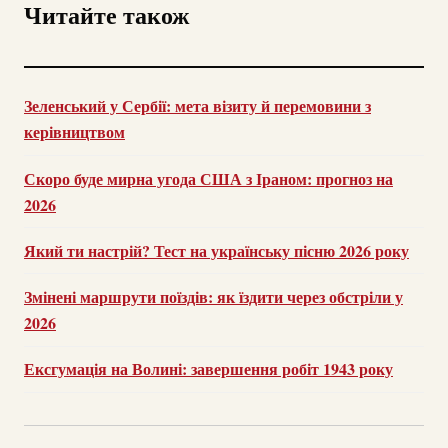
Читайте також
Зеленський у Сербії: мета візиту й перемовини з
керівництвом
Скоро буде мирна угода США з Іраном: прогноз на
2026
Який ти настрій? Тест на українську пісню 2026 року
Змінені маршрути поїздів: як їздити через обстріли у
2026
Ексгумація на Волині: завершення робіт 1943 року