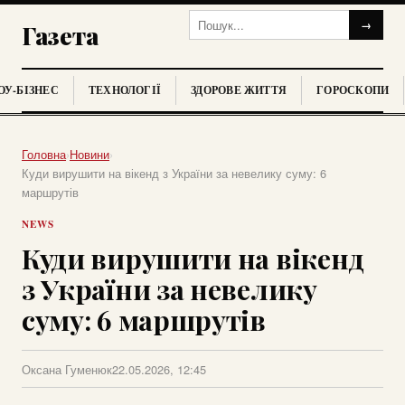
→
Газета
У-БІЗНЕС
ТЕХНОЛОГІЇ
ЗДОРОВЕ ЖИТТЯ
ГОРОСКОПИ
Головна
›
Новини
›
Куди вирушити на вікенд з України за невелику суму: 6
маршрутів
NEWS
Куди вирушити на вікенд
з України за невелику
суму: 6 маршрутів
Оксана Гуменюк
22.05.2026, 12:45