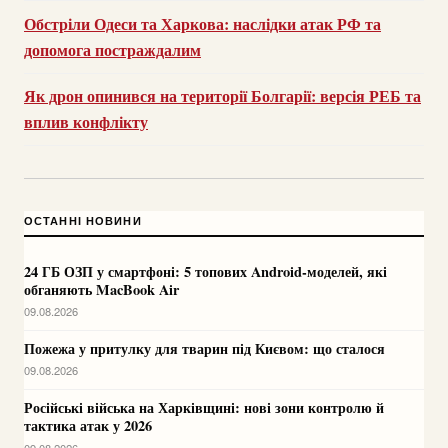
Обстріли Одеси та Харкова: наслідки атак РФ та
допомога постраждалим
Як дрон опинився на території Болгарії: версія РЕБ та
вплив конфлікту
ОСТАННІ НОВИНИ
24 ГБ ОЗП у смартфоні: 5 топових Android-моделей, які
обганяють MacBook Air
09.08.2026
Пожежа у притулку для тварин під Києвом: що сталося
09.08.2026
Російські війська на Харківщині: нові зони контролю й
тактика атак у 2026
09.08.2026