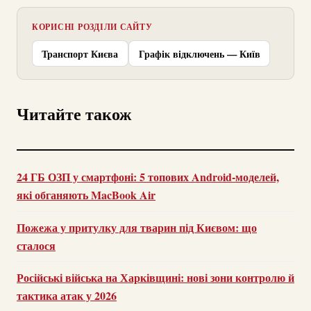
КОРИСНІ РОЗДІЛИ САЙТУ
Транспорт Києва
Графік відключень — Київ
Читайте також
24 ГБ ОЗП у смартфоні: 5 топових Android-моделей,
які обганяють MacBook Air
Пожежа у притулку для тварин під Києвом: що
сталося
Російські війська на Харківщині: нові зони контролю й
тактика атак у 2026