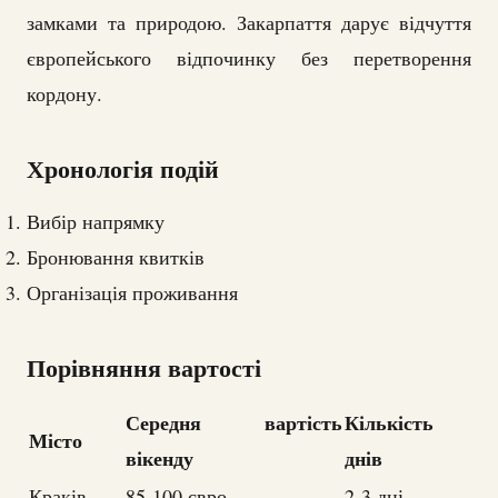
замками та природою. Закарпаття дарує відчуття
європейського відпочинку без перетворення
кордону.
Хронологія подій
Вибір напрямку
Бронювання квитків
Організація проживання
Порівняння вартості
Середня вартість
Кількість
Місто
вікенду
днів
Краків
85-100 євро
2-3 дні