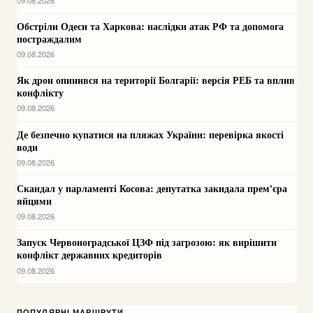
Обстріли Одеси та Харкова: наслідки атак РФ та допомога
постраждалим
09.08.2026
Як дрон опинився на території Болгарії: версія РЕБ та вплив
конфлікту
09.08.2026
Де безпечно купатися на пляжах України: перевірка якості
води
09.08.2026
Скандал у парламенті Косова: депутатка закидала прем'єра
яйцями
09.08.2026
Запуск Червоноградської ЦЗФ під загрозою: як вирішити
конфлікт державних кредиторів
09.08.2026
ПОПУЛЯРНІ МАРШРУТИ