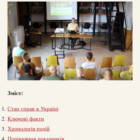
Зміст:
Стан справ в Україні
Ключові факти
Хронологія подій
Порівняння показників