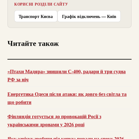
КОРИСНІ РОЗДІЛИ САЙТУ
Транспорт Києва
Графік відключень — Київ
Читайте також
«Птахи Мадяра» знищили С-400, радари й три судна
РФ за ніч
Енергетика Одеси після атаки: як довго без світла та
що робити
Фінляндія готується до провокацій Росії з
українськими дронами у 2026 році
Яку зачіску зробити під кепку: поради на спеку 2026