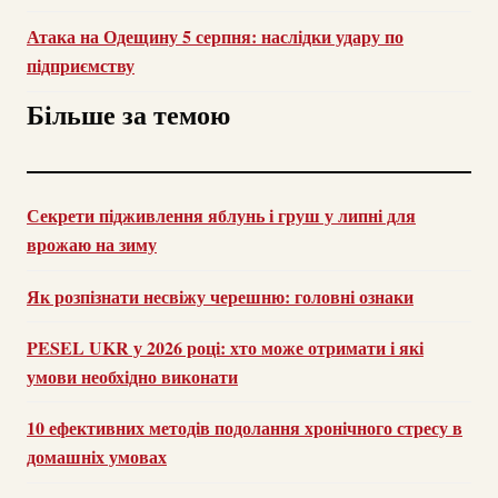
Атака на Одещину 5 серпня: наслідки удару по
підприємству
Більше за темою
Секрети підживлення яблунь і груш у липні для
врожаю на зиму
Як розпізнати несвіжу черешню: головні ознаки
PESEL UKR у 2026 році: хто може отримати і які
умови необхідно виконати
10 ефективних методів подолання хронічного стресу в
домашніх умовах