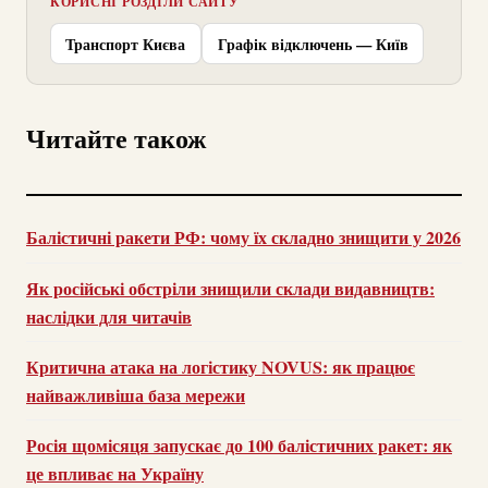
КОРИСНІ РОЗДІЛИ САЙТУ
Транспорт Києва
Графік відключень — Київ
Читайте також
Балістичні ракети РФ: чому їх складно знищити у 2026
Як російські обстріли знищили склади видавництв:
наслідки для читачів
Критична атака на логістику NOVUS: як працює
найважливіша база мережи
Росія щомісяця запускає до 100 балістичних ракет: як
це впливає на Україну