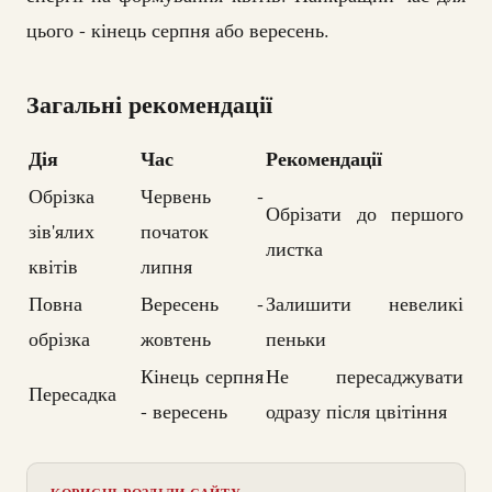
цього - кінець серпня або вересень.
Загальні рекомендації
Дія
Час
Рекомендації
Обрізка
Червень -
Обрізати до першого
зів'ялих
початок
листка
квітів
липня
Повна
Вересень -
Залишити невеликі
обрізка
жовтень
пеньки
Кінець серпня
Не пересаджувати
Пересадка
- вересень
одразу після цвітіння