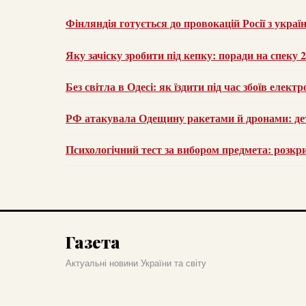
Фінляндія готується до провокацій Росії з украї
Яку зачіску зробити під кепку: поради на спеку 
Без світла в Одесі: як їздити під час збоїв елек
РФ атакувала Одещину ракетами й дронами: дет
Психологічний тест за вибором предмета: розк
Газета
Актуальні новини України та світу