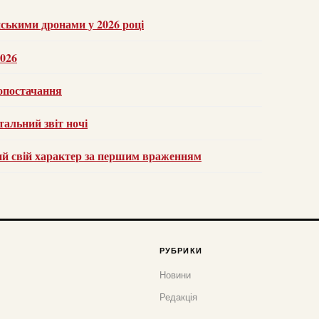
нськими дронами у 2026 році
2026
тропостачання
альний звіт ночі
рий свій характер за першим враженням
РУБРИКИ
Новини
Редакція