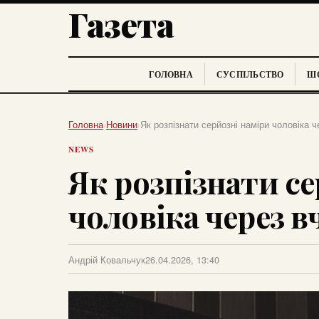
Газета
ГОЛОВНА
СУСПІЛЬСТВО
ШО
Головна
›
Новини
›
Як розпізнати серйозні наміри чоловіка ч
NEWS
Як розпізнати се
чоловіка через 
Андрій Ковальчук
26.04.2026, 13:40